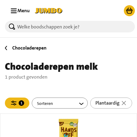
Ga naar zoeken
Ga naar hoofdinhoud
Menu
1 producten gevonden.
Chocoladerepen
Chocoladerepen melk
1 product gevonden
Filteren
Plantaardig
1
actief