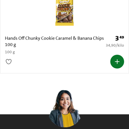
3
49
Prijs: 
Hands Off Chunky Cookie Caramel & Banana Chips
100 g
€ 34,90 per k
34,90
/
kilo
100 g