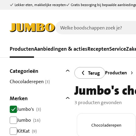
Lekker eten, makkelijke recepten
Gratis bezorging bij bepaalde aanbieding
Ga naar zoeken
Ga naar hoofdinhoud
Producten
Aanbiedingen & acties
Recepten
Service
Zake
Filters
3 producten gevonden.
Categorieën
Producten
Terug
Chocoladerepen
(3)
Jumbo's ch
resultaten
Merken
3 producten gevonden
Jumbo's
(3)
resultaten
Jumbo
(16)
Chocoladerepen
resultaten
KitKat
(9)