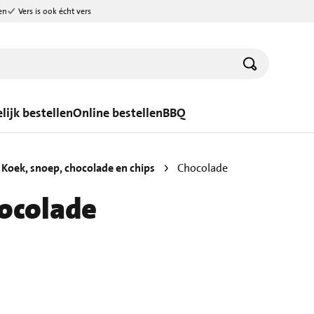
en
Vers is ook écht vers
lijk bestellen
Online bestellen
BBQ
Koek, snoep, chocolade en chips
Chocolade
ocolade