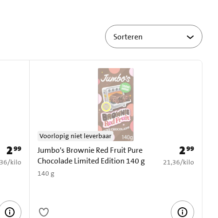
Voorlopig niet leverbaar
2
2
99
99
Prijs: € 2,99
Prijs: € 2,99
Jumbo's Brownie Red Fruit Pure
Chocolade Limited Edition 140 g
1,36 per kilo
€ 21,36 per kilo
,36
/
kilo
21,36
/
kilo
140 g