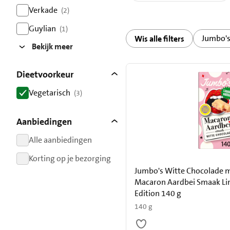
resultaten
Verkade
(2)
resultaten
Guylian
(1)
Jumbo'
Wis alle filters
resultaten
Bekijk meer
Dieetvoorkeur
Vegetarisch
(3)
resultaten
Aanbiedingen
Alle aanbiedingen
resultaten
Korting op je bezorging
resultaten
Jumbo's Witte Chocolade 
Macaron Aardbei Smaak Li
Edition 140 g
140 g