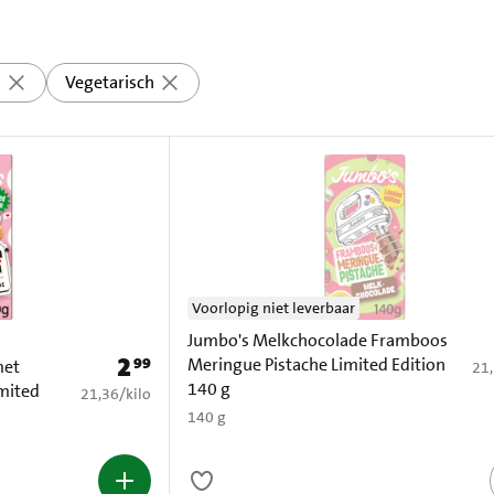
s
Vegetarisch
Voorlopig niet leverbaar
Jumbo's Melkchocolade Framboos
2
99
Meringue Pistache Limited Edition
Prijs: € 2,99
met
€ 2
21
140 g
mited
€ 21,36 per kilo
21,36
/
kilo
140 g