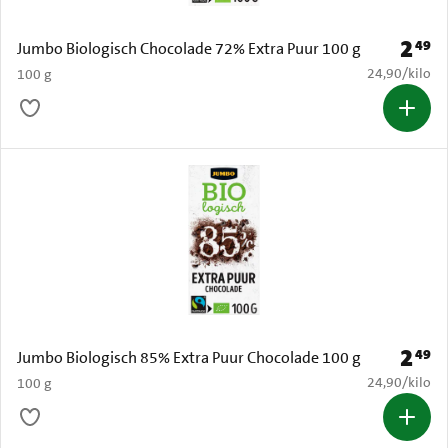
2
49
Prijs: 
Jumbo Biologisch Chocolade 72% Extra Puur 100 g
€ 24,90 per k
24,90
/
kilo
100 g
2
49
Prijs: 
Jumbo Biologisch 85% Extra Puur Chocolade 100 g
€ 24,90 per k
24,90
/
kilo
100 g