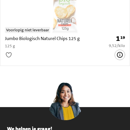
Voorlopig niet leverbaar
1
19
Prijs: 
Jumbo Biologisch Naturel Chips 125 g
€ 9,52 per k
9,52
/
kilo
125 g
We helpen je graag!