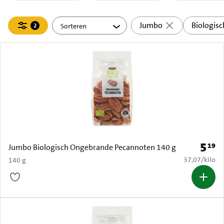
Filteren
Jumbo
Biologisc
2
actief
5
19
Prijs: 
Jumbo Biologisch Ongebrande Pecannoten 140 g
€ 37,07 per k
37,07
/
kilo
140 g