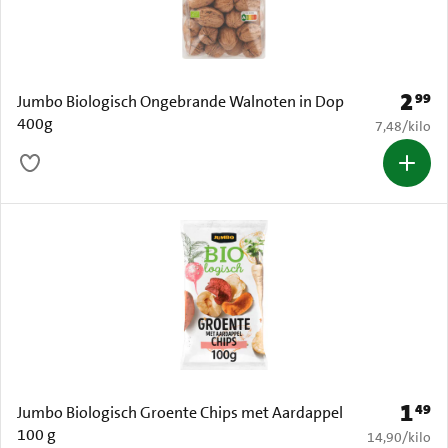
2
99
Prijs: 
Jumbo Biologisch Ongebrande Walnoten in Dop
400g
€ 7,48 per k
7,48
/
kilo
1
49
Prijs: 
Jumbo Biologisch Groente Chips met Aardappel
100 g
€ 14,90 per k
14,90
/
kilo