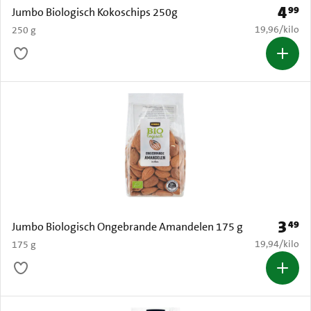
4
99
Prijs: 
Jumbo Biologisch Kokoschips 250g
€ 19,96 per k
19,96
/
kilo
250 g
3
49
Prijs: 
Jumbo Biologisch Ongebrande Amandelen 175 g
€ 19,94 per k
19,94
/
kilo
175 g