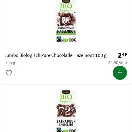
2
49
Prijs: 
Jumbo Biologisch Pure Chocolade Hazelnoot 100 g
€ 24,90 per k
24,90
/
kilo
100 g