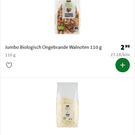
2
99
Prijs: 
Jumbo Biologisch Ongebrande Walnoten 110 g
€ 27,18 per k
27,18
/
kilo
110 g