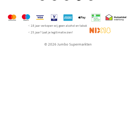
Mastercard
Maestro
Visa
Vpay
American Express
Apple Pay
Aanbiedersmedicijne
Thuiswinkel w
< 18 jaar verkopen wij geen alcohol en tabak
NIX18
< 25 jaar? Laat je legitimatie zien!
© 2026 Jumbo Supermarkten