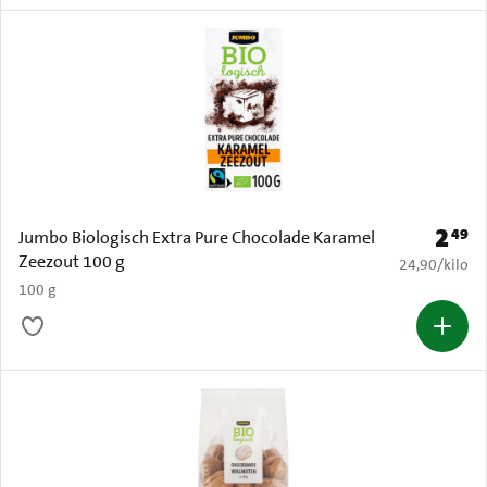
2
49
Prijs: 
Jumbo Biologisch Extra Pure Chocolade Karamel
Zeezout 100 g
€ 24,90 per k
24,90
/
kilo
100 g