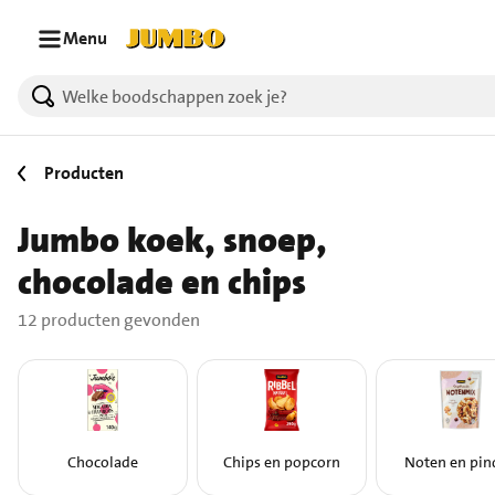
Ga naar zoeken
Ga naar hoofdinhoud
Menu
12 producten gevonden.
Producten
Jumbo koek, snoep,
chocolade en chips
12 producten gevonden
Chocolade
Chips en popcorn
Noten en pin