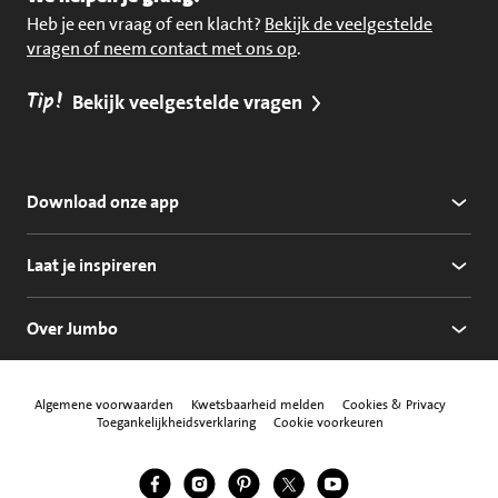
Heb je een vraag of een klacht?
Bekijk de veelgestelde
vragen of neem contact met ons op
.
Tip!
Bekijk veelgestelde vragen
Download onze app
Laat je inspireren
Over Jumbo
Algemene voorwaarden
Kwetsbaarheid melden
Cookies & Privacy
Toegankelijkheidsverklaring
Cookie voorkeuren
Jumbo Facebook
Jumbo Instagram
Jumbo Pinterest
Jumbo Twitter
Jumbo YouTube
Volg ons