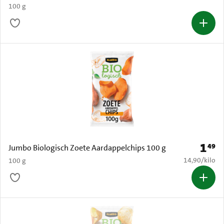
100 g
1
49
Prijs: 
Jumbo Biologisch Zoete Aardappelchips 100 g
€ 14,90 per k
14,90
/
kilo
100 g