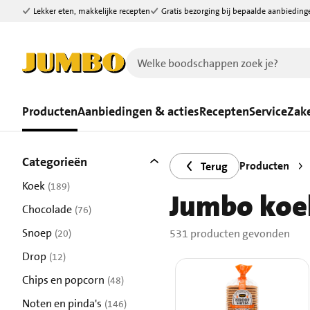
Lekker eten, makkelijke recepten
Gratis bezorging bij bepaalde aanbieding
Ga naar zoeken
Ga naar hoofdinhoud
Producten
Aanbiedingen & acties
Recepten
Service
Zake
Filters
531 producten gevonden.
Categorieën
Producten
Terug
Koek
(189)
Jumbo koek
resultaten
Chocolade
(76)
resultaten
Snoep
531 producten gevonden
(20)
resultaten
Drop
(12)
resultaten
Chips en popcorn
(48)
resultaten
Noten en pinda's
(146)