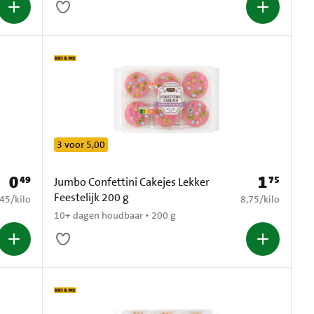
3 voor 5,00
0
1
49
75
Prijs: € 0,49
Prijs: € 1,75
Jumbo Confettini Cakejes Lekker
Feestelijk 200 g
2,45 per kilo
€ 8,75 per kilo
,45
/
kilo
8,75
/
kilo
10+ dagen houdbaar • 200 g