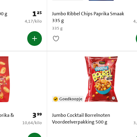
1
25
Prijs: € 1,25
00 g
Jumbo Ribbel Chips Paprika Smaak
335 g
€ 4,17 per kilo
€ 
4,17
/
kilo
4
335 g
Goedkoopje
3
99
Prijs: € 3,99
prika &
Jumbo Cocktail Borrelnoten
Voordeelverpakking 500 g
€ 10,64 per kilo
€ 
10,64
/
kilo
3