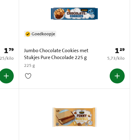
Goedkoopje
1
1
79
29
Prijs: € 1,79
Prijs: € 1,29
Jumbo Chocolate Cookies met
Stukjes Pure Chocolade 225 g
3,25 per kilo
€ 5,73 per kilo
,25
/
kilo
5,73
/
kilo
225 g