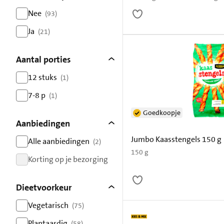
Nee
(93)
resultaten
Ja
(21)
resultaten
Aantal porties
12 stuks
(1)
resultaten
7-8 p
(1)
resultaten
Goedkoopje
Aanbiedingen
Jumbo Kaasstengels 150 g
Alle aanbiedingen
(2)
resultaten
150 g
Korting op je bezorging
resultaten
Dieetvoorkeur
Vegetarisch
(75)
resultaten
Plantaardig
(58)