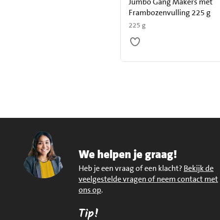
Jumbo Gang Makers met
Frambozenvulling 225 g
225 g
We helpen je graag!
Heb je een vraag of een klacht?
Bekijk de
veelgestelde vragen of neem contact met
ons op
.
Tip!