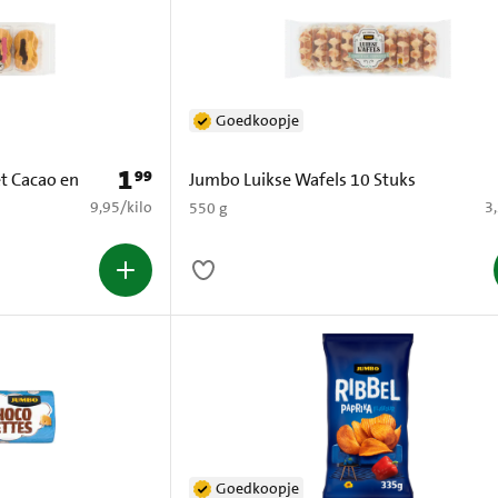
Goedkoopje
1
99
Prijs: € 1,99
t Cacao en
Jumbo Luikse Wafels 10 Stuks
€ 9,95 per kilo
€ 
9,95
/
kilo
3
550 g
Goedkoopje