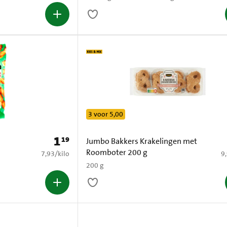
3 voor 5,00
1
19
Prijs: € 1,19
Jumbo Bakkers Krakelingen met
Roomboter 200 g
€ 7,93 per kilo
€ 
7,93
/
kilo
9
200 g