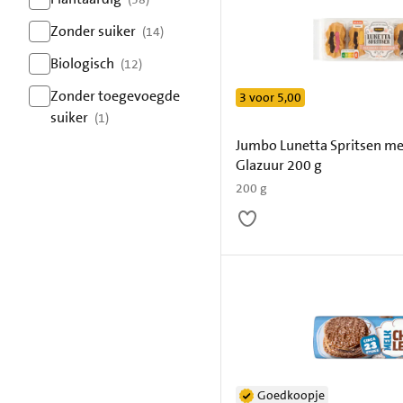
resultaten
Zonder suiker
(14)
resultaten
Biologisch
(12)
resultaten
Zonder toegevoegde
3 voor 5,00
suiker
(1)
resultaten
Jumbo Lunetta Spritsen me
Glazuur 200 g
200 g
Goedkoopje