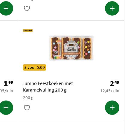
3 voor 5,00
1
2
99
49
Prijs: € 1,99
Prijs: € 2,49
Jumbo Feestkoeken met
Karamelvulling 200 g
9,95 per kilo
€ 12,45 per kilo
,95
/
kilo
12,45
/
kilo
200 g