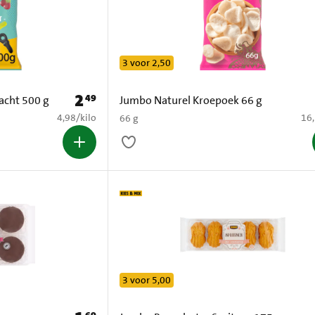
3 voor 2,50
2
49
Prijs: € 2,49
acht 500 g
Jumbo Naturel Kroepoek 66 g
€ 4,98 per kilo
€ 1
4,98
/
kilo
16
66 g
3 voor 5,00