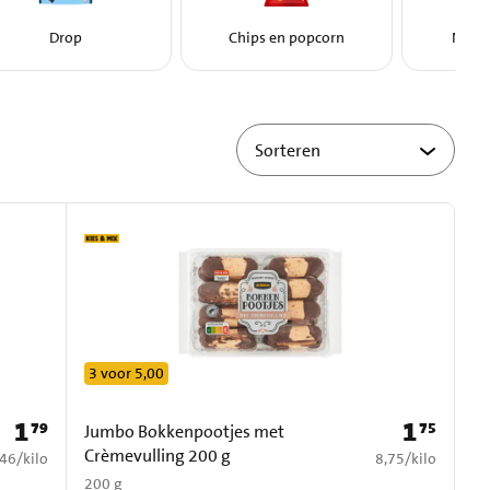
Drop
Chips en popcorn
Noten
3 voor 5,00
1
1
79
75
Prijs: € 1,79
Prijs: € 1,75
Jumbo Bokkenpootjes met
Crèmevulling 200 g
7,46 per kilo
€ 8,75 per kilo
,46
/
kilo
8,75
/
kilo
200 g