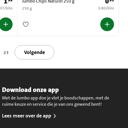
1
0
99
95
Prijs: € 1,99
Prijs: € 0,95
Jumbo Chips Naturel 250 g
1,37 per kilo
€ 3,80 per kilo
,37
/
kilo
3,80
/
kilo
250 g
Volgende
23
Download onze app
Met de Jumbo app doe je vlot je boodschappen, met de
ruime keuze en service die je van ons gewend bent!
Lees meer over de app