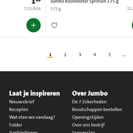
1
69
Prijs: € 1,69
Jumbo Roomboter Spritsen 175 g
€ 7,51 per kilo
€ 1
7,51
/
kilo
11
175 g
1
2
3
4
5
...
Laat je inspireren
Over Jumbo
Nieuwsbrief
De 7 Zekerheden
Recepten
Boodschappen bestellen
Wat eten we vandaag?
Openingstijden
Folder
Over ons bedrijf
Aanbiedingen
Jaarverslag