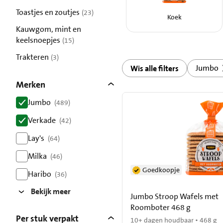
resultaten
Toastjes en zoutjes
(23)
Koek
resultaten
Kauwgom, mint en
keelsnoepjes
(15)
resultaten
Trakteren
(3)
resultaten
Jumbo
Wis alle filters
Merken
Jumbo
(489)
resultaten
Verkade
(42)
resultaten
Lay's
(64)
resultaten
Milka
(46)
resultaten
Goedkoopje
Haribo
(36)
resultaten
Bekijk meer
Jumbo Stroop Wafels met
Roomboter 468 g
Per stuk verpakt
10+ dagen houdbaar • 468 g