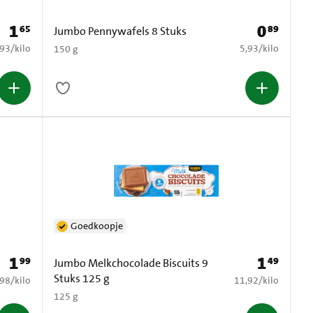
1
0
65
89
Prijs: € 1,65
Prijs: € 0,89
Jumbo Pennywafels 8 Stuks
4,93 per kilo
€ 5,93 per kilo
,93
/
kilo
5,93
/
kilo
150 g
Goedkoopje
1
1
99
49
Prijs: € 1,99
Prijs: € 1,49
Jumbo Melkchocolade Biscuits 9
Stuks 125 g
3,98 per kilo
€ 11,92 per kilo
,98
/
kilo
11,92
/
kilo
125 g