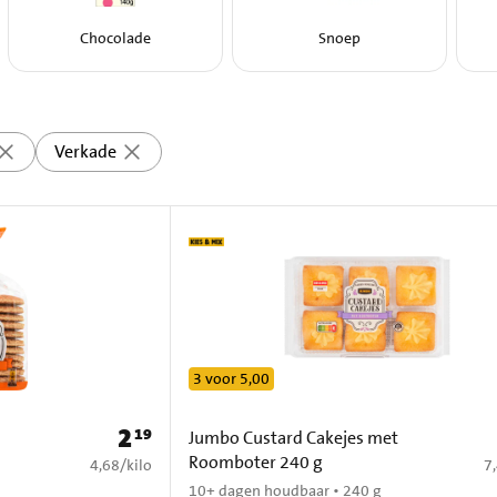
Chocolade
Snoep
Verkade
3 voor 5,00
2
19
Prijs: € 2,19
Jumbo Custard Cakejes met
Roomboter 240 g
€ 4,68 per kilo
€ 
4,68
/
kilo
7
10+ dagen houdbaar • 240 g