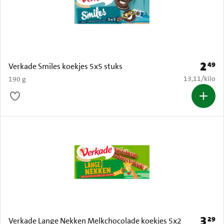
2
49
Prijs: 
Verkade Smiles koekjes 5x5 stuks
€ 13,11 per k
13,11
/
kilo
190 g
3
29
Prijs: 
Verkade Lange Nekken Melkchocolade koekjes 5x2