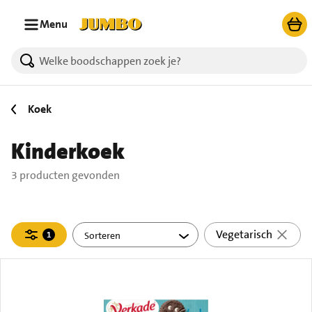
Ga naar zoeken
Ga naar hoofdinhoud
Menu
3 producten gevonden.
Koek
Kinderkoek
3 producten gevonden
Filteren
Vegetarisch
1
actief