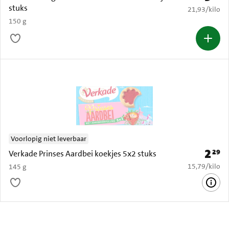
stuks
€ 21,93 per k
21,93
/
kilo
150 g
Voorlopig niet leverbaar
2
29
Prijs: 
Verkade Prinses Aardbei koekjes 5x2 stuks
€ 15,79 per k
15,79
/
kilo
145 g