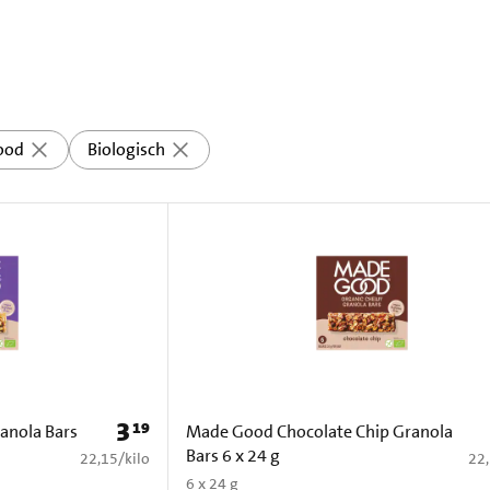
ood
Biologisch
3
19
Prijs: € 3,19
anola Bars
Made Good Chocolate Chip Granola
Bars 6 x 24 g
€ 22,15 per kilo
€ 2
22,15
/
kilo
22
6 x 24 g