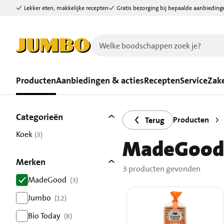
Lekker eten, makkelijke recepten
Gratis bezorging bij bepaalde aanbieding
Ga naar zoeken
Ga naar hoofdinhoud
Producten
Aanbiedingen & acties
Recepten
Service
Zake
Filters
3 producten gevonden.
Categorieën
Producten
Terug
Koek
(3)
MadeGood k
resultaten
Merken
3 producten gevonden
MadeGood
(3)
resultaten
Jumbo
(12)
resultaten
Bio Today
(8)