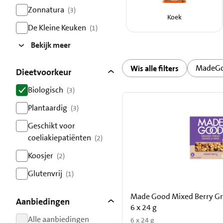
resultaten
Zonnatura
(3)
Koek
resultaten
De Kleine Keuken
(1)
resultaten
Bekijk meer
MadeG
Wis alle filters
Dieetvoorkeur
Biologisch
(3)
resultaten
Plantaardig
(3)
resultaten
Geschikt voor
coeliakiepatiënten
(2)
resultaten
Koosjer
(2)
resultaten
Glutenvrij
(1)
resultaten
Made Good Mixed Berry Gr
Aanbiedingen
6 x 24 g
Alle aanbiedingen
6 x 24 g