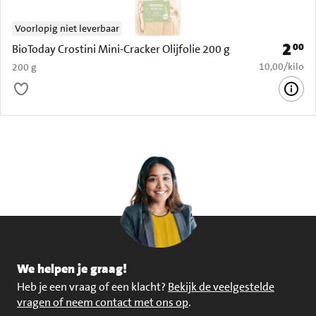
Voorlopig niet leverbaar
2
00
Prijs: 
BioToday Crostini Mini-Cracker Olijfolie 200 g
€ 10,00 per k
10,00
/
kilo
200 g
We helpen je graag!
Heb je een vraag of een klacht?
Bekijk de veelgestelde
vragen of neem contact met ons op
.