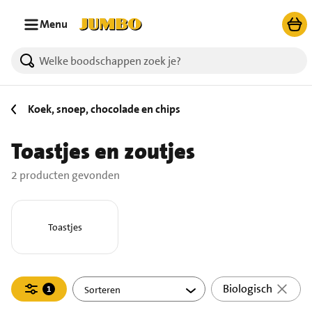
Ga naar zoeken
Ga naar hoofdinhoud
Menu
2 producten gevonden.
Koek, snoep, chocolade en chips
Toastjes en zoutjes
2 producten gevonden
Toastjes
Filteren
Biologisch
1
actief