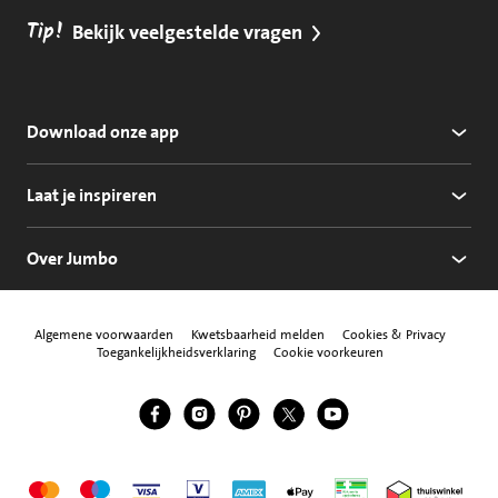
Tip!
Bekijk veelgestelde vragen
Download onze app
Laat je inspireren
Over Jumbo
Algemene voorwaarden
Kwetsbaarheid melden
Cookies & Privacy
Toegankelijkheidsverklaring
Cookie voorkeuren
Jumbo Facebook
Jumbo Instagram
Jumbo Pinterest
Jumbo Twitter
Jumbo YouTube
Volg ons
Mastercard
Maestro
Visa
Vpay
American Express
Apple Pay
Aanbiedersmedicijne
Thuiswinkel w