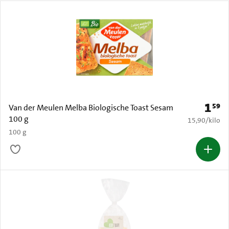
1
59
Prijs: 
Van der Meulen Melba Biologische Toast Sesam
100 g
€ 15,90 per k
15,90
/
kilo
100 g