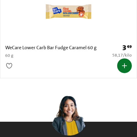
3
49
Prijs: 
WeCare Lower Carb Bar Fudge Caramel 60 g
€ 58,17 per k
58,17
/
kilo
60 g