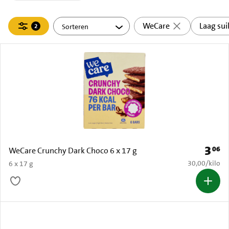
Filteren
WeCare
Laag sui
2
actief
3
06
Prijs: 
WeCare Crunchy Dark Choco 6 x 17 g
€ 30,00 per k
30,00
/
kilo
6 x 17 g