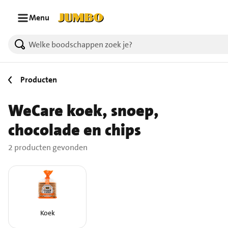
Ga naar zoeken
Ga naar hoofdinhoud
Menu
2 producten gevonden.
Producten
WeCare koek, snoep,
chocolade en chips
2 producten gevonden
Koek