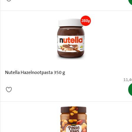
Nutella Hazelnootpasta 350 g
€ 11,
11,4