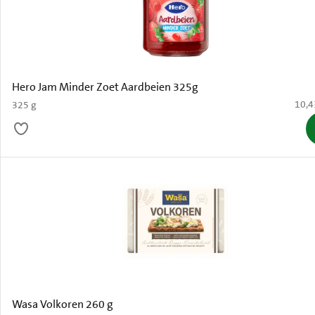
Hero Jam Minder Zoet Aardbeien 325g
€ 10,
10,4
325 g
Wasa Volkoren 260 g