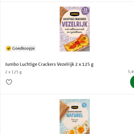
Goedkoopje
Jumbo Luchtige Crackers Vezelrijk 2 x 125 g
€ 5
5,4
2 x 125 g