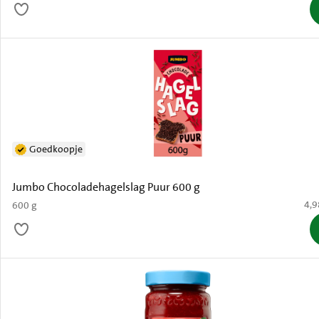
Goedkoopje
Jumbo Chocoladehagelslag Puur 600 g
€ 4
4,9
600 g