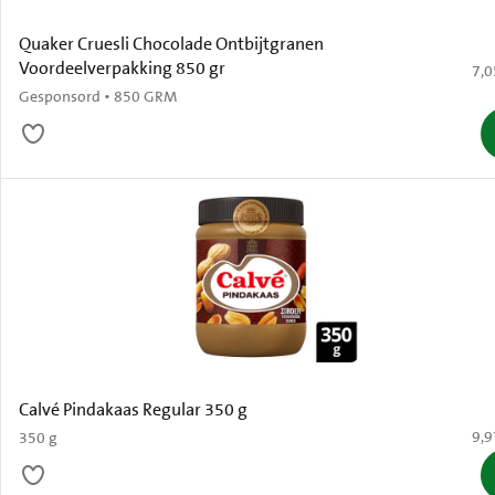
Quaker Cruesli Chocolade Ontbijtgranen
Voordeelverpakking 850 gr
€ 7
7,0
Gesponsord • 850 GRM
Calvé Pindakaas Regular 350 g
€ 9
9,9
350 g