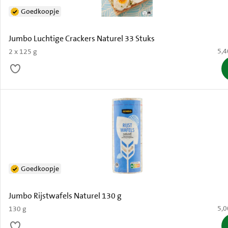
Goedkoopje
Jumbo Luchtige Crackers Naturel 33 Stuks
€ 5
5,4
2 x 125 g
Goedkoopje
Jumbo Rijstwafels Naturel 130 g
€ 5
5,0
130 g