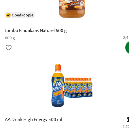
Goedkoopje
Jumbo Pindakaas Naturel 600 g
€ 2
2,4
600 g
P
AA Drink High Energy 500 ml
€ 2,
2,5