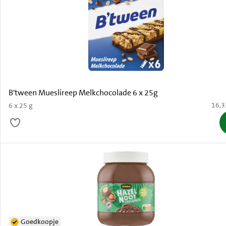
B'tween Mueslireep Melkchocolade 6 x 25g
€ 16,
16,3
6 x 25 g
Goedkoopje