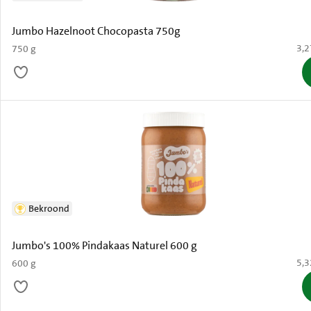
Jumbo Hazelnoot Chocopasta 750g
€ 3
3,2
750 g
Bekroond
Jumbo's 100% Pindakaas Naturel 600 g
€ 5
5,3
600 g