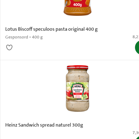
Lotus Biscoff speculoos pasta original 400 g
€ 8
8,2
Gesponsord • 400 g
Heinz Sandwich spread naturel 300g
€ 7
7,3