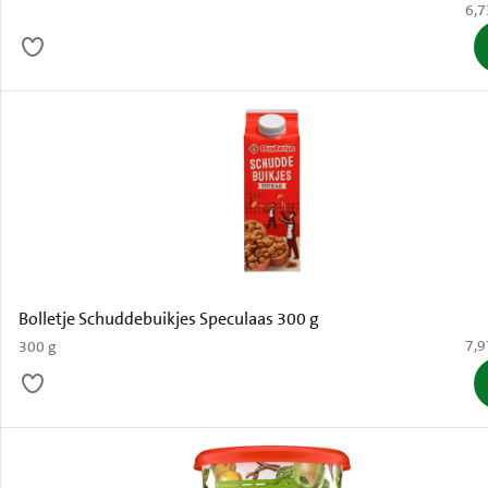
€ 6
6,7
Bolletje Schuddebuikjes Speculaas 300 g
€ 7
7,9
300 g