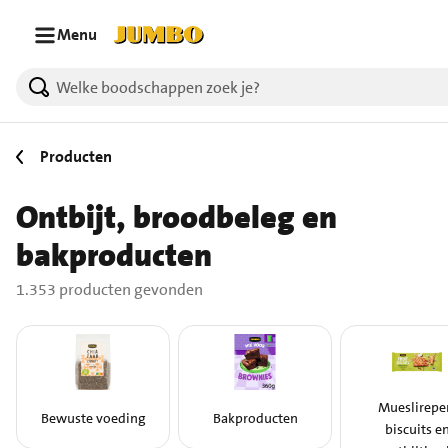
Ga naar zoeken
Ga naar hoofdinhoud
Menu
1353 producten gevonden.
Producten
Ontbijt, broodbeleg en
bakproducten
1.353 producten gevonden
Mueslirepe
Bewuste voeding
Bakproducten
biscuits e