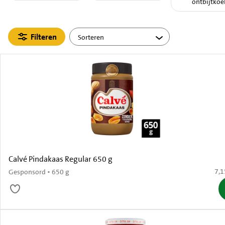
ontbijtkoe
Filteren
Calvé Pindakaas Regular 650 g
€ 7
7,1
Gesponsord • 650 g