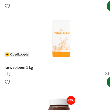
Goedkoopje
Tarwebloem 1 kg
€ 0
0,8
1 kg