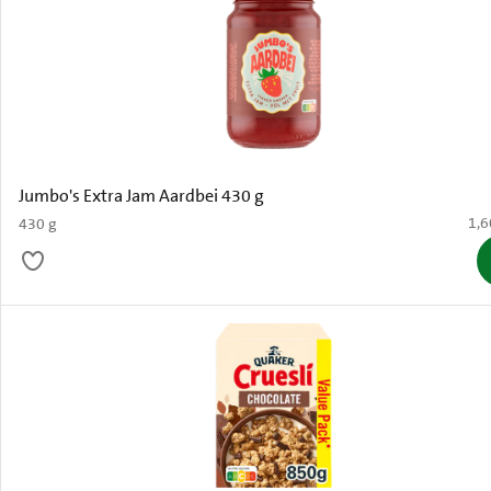
Jumbo's Extra Jam Aardbei 430 g
€ 1
1,6
430 g