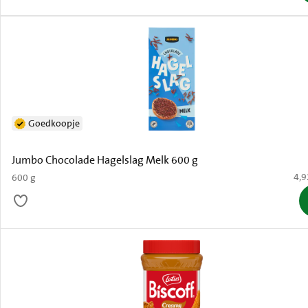
Goedkoopje
Jumbo Chocolade Hagelslag Melk 600 g
€ 4
4,9
600 g