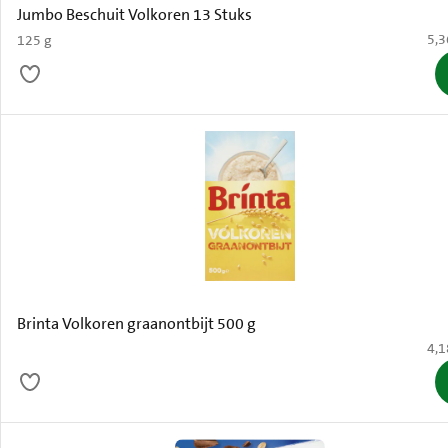
Jumbo Beschuit Volkoren 13 Stuks
€ 5
5,3
125 g
Brinta Volkoren graanontbijt 500 g
€ 4
4,1