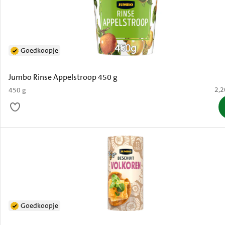
Goedkoopje
Jumbo Rinse Appelstroop 450 g
€ 2
2,2
450 g
Goedkoopje