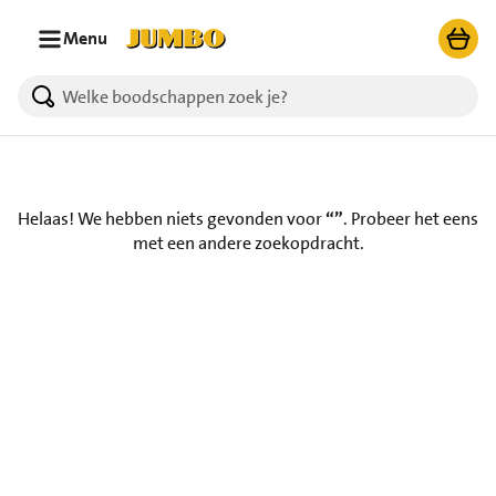
Ga naar zoeken
Ga naar hoofdinhoud
Menu
Helaas! We hebben niets gevonden voor
“”
.
Probeer het eens
met een andere zoekopdracht.