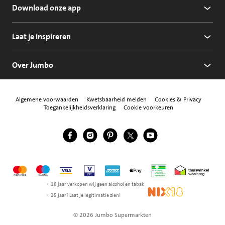
Download onze app
Laat je inspireren
Over Jumbo
Algemene voorwaarden
Kwetsbaarheid melden
Cookies & Privacy
Toegankelijkheidsverklaring
Cookie voorkeuren
Jumbo Facebook
Jumbo Instagram
Jumbo Pinterest
Jumbo Twitter
Jumbo YouTube
Volg ons
Mastercard
Maestro
Visa
Vpay
American Express
Apple Pay
Aanbiedersmedicijne
Thuiswinkel w
< 18 jaar verkopen wij geen alcohol en tabak
NIX18
< 25 jaar? Laat je legitimatie zien!
© 2026 Jumbo Supermarkten