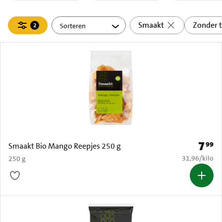
Filteren
Smaakt
Zonder 
2
actief
7
99
Prijs: 
Smaakt Bio Mango Reepjes 250 g
€ 31,96 per k
31,96
/
kilo
250 g