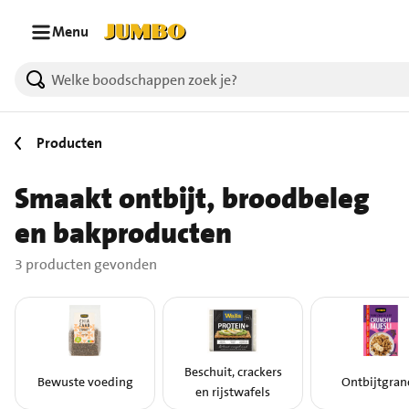
Ga naar zoeken
Ga naar hoofdinhoud
Menu
3 producten gevonden.
Producten
Smaakt ontbijt, broodbeleg
en bakproducten
3 producten gevonden
Beschuit, crackers
Bewuste voeding
Ontbijtgran
en rijstwafels