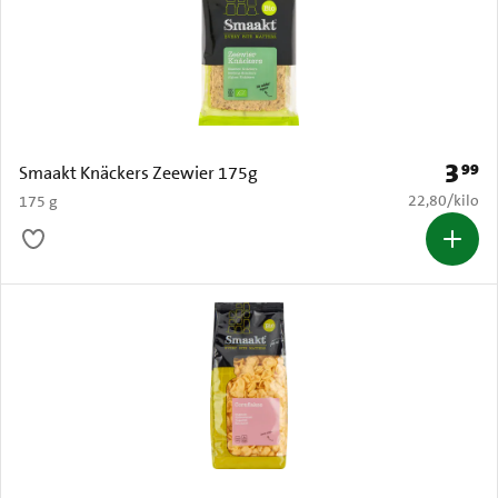
3
99
Prijs: 
Smaakt Knäckers Zeewier 175g
€ 22,80 per k
22,80
/
kilo
175 g