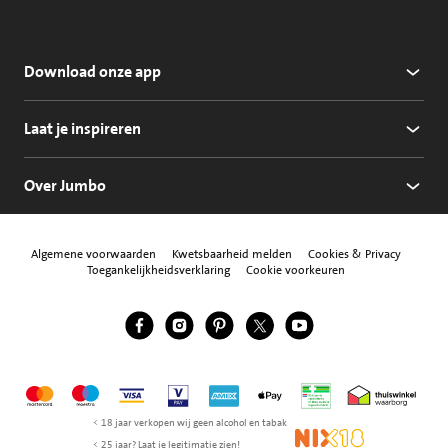
Download onze app
Laat je inspireren
Over Jumbo
Algemene voorwaarden
Kwetsbaarheid melden
Cookies & Privacy
Toegankelijkheidsverklaring
Cookie voorkeuren
Jumbo Facebook
Jumbo Instagram
Jumbo Pinterest
Jumbo Twitter
Jumbo YouTube
Volg ons
Mastercard
Maestro
Visa
Vpay
American Express
Apple Pay
Aanbiedersmedicijne
Thuiswinkel w
< 18 jaar verkopen wij geen alcohol en tabak
NIX18
< 25 jaar? Laat je legitimatie zien!