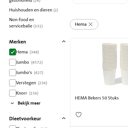
gezondheid
(28)
resultaten
Huishouden en dieren
(2)
resultaten
Non-food en
Hema
servicebalie
(331)
resultaten
Merken
Hema
(348)
resultaten
Jumbo
(4572)
resultaten
Jumbo's
(427)
resultaten
Verstegen
(236)
resultaten
Knorr
(156)
HEMA Bekers 50 Stuks
resultaten
Bekijk meer
Dieetvoorkeur