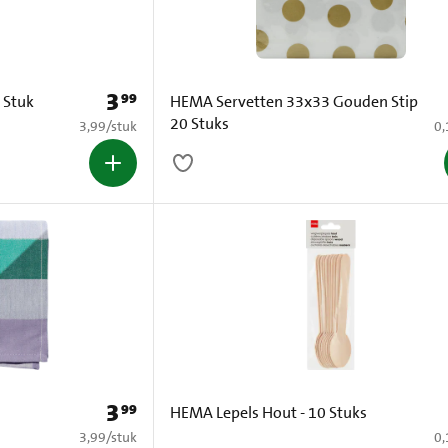
3
99
Prijs: € 3,99
 Stuk
HEMA Servetten 33x33 Gouden Stip
20 Stuks
€ 3,99 per stuk
€ 
3,99
/
stuk
0,
3
99
Prijs: € 3,99
HEMA Lepels Hout - 10 Stuks
€ 3,99 per stuk
€ 
3,99
/
stuk
0,