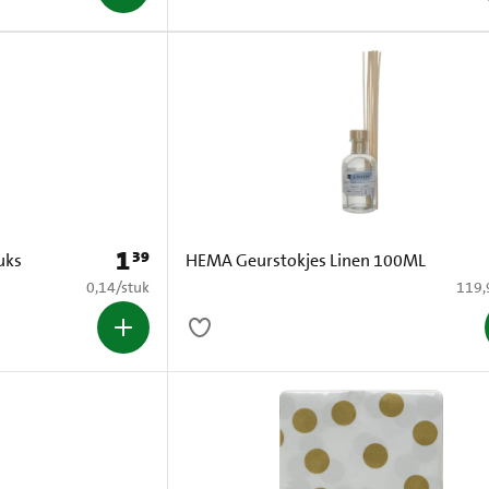
1
39
Prijs: € 1,39
uks
HEMA Geurstokjes Linen 100ML
€ 0,14 per stuk
€ 119
0,14
/
stuk
119,