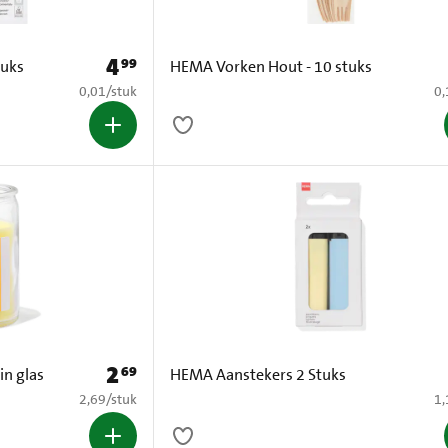
4
99
Prijs: € 4,99
tuks
HEMA Vorken Hout - 10 stuks
€ 0,01 per stuk
€ 
0,01
/
stuk
0,
2
69
Prijs: € 2,69
in glas
HEMA Aanstekers 2 Stuks
€ 2,69 per stuk
€ 
2,69
/
stuk
1,