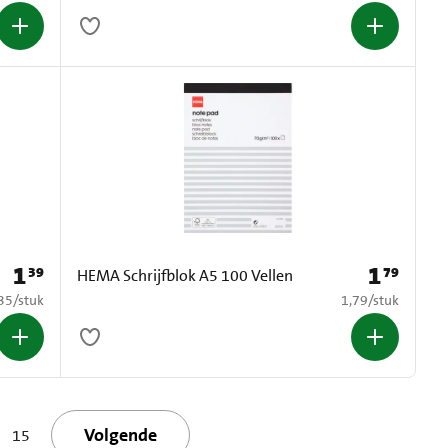
1
1
39
79
Prijs: € 1,39
Prijs: € 1,79
HEMA Schrijfblok A5 100 Vellen
0,35 per stuk
€ 1,79 per stuk
35
/
stuk
1,79
/
stuk
Volgende
15