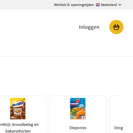
Winkels & openingstijden
Nederland
Inloggen
ntbijt, broodbeleg en
Diepvries
Drogister
bakproducten