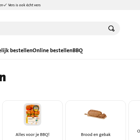
en
Vers is ook écht vers
lijk bestellen
Online bestellen
BBQ
n
O
Alles voor je BBQ!
Brood en gebak