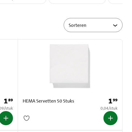
1
1
89
99
Prijs: € 1,89
Prijs: € 1,99
HEMA Servetten 50 Stuks
0,09 per stuk
€ 0,04 per stuk
09
/
stuk
0,04
/
stuk