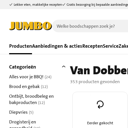
Lekker eten, makkelijke recepten
Gratis bezorging bij bepaalde aanbieding
Ga naar zoeken
Ga naar hoofdinhoud
Producten
Aanbiedingen & acties
Recepten
Service
Zake
Filters
Van Dobbe
353 producten gevonden.
Categorieën
Alles voor je BBQ!
(24)
353 producten gevonden
resultaten
Brood en gebak
(12)
resultaten
Ontbijt, broodbeleg en
bakproducten
(12)
resultaten
Diepvries
(5)
resultaten
Drogisterij en
Eerder gekocht