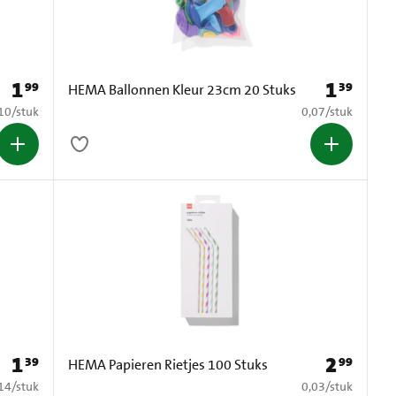
1
1
99
39
Prijs: € 1,99
Prijs: € 1,39
HEMA Ballonnen Kleur 23cm 20 Stuks
0,10 per stuk
€ 0,07 per stuk
10
/
stuk
0,07
/
stuk
1
2
39
99
Prijs: € 1,39
Prijs: € 2,99
HEMA Papieren Rietjes 100 Stuks
0,14 per stuk
€ 0,03 per stuk
14
/
stuk
0,03
/
stuk