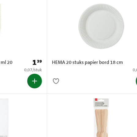
1
39
Prijs: € 1,39
l 20
HEMA 20 stuks papier bord 18 cm
€ 0,07 per stuk
€ 
0,07
/
stuk
0,