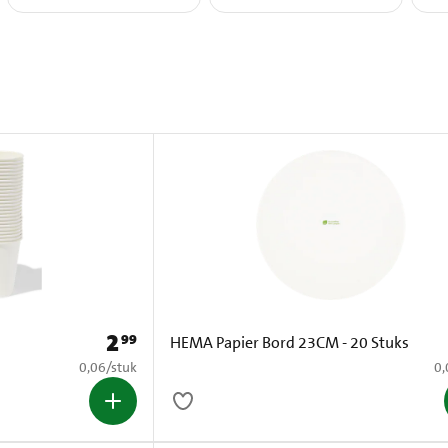
2
99
Prijs: € 2,99
HEMA Papier Bord 23CM - 20 Stuks
€ 0,06 per stuk
€ 
0,06
/
stuk
0,