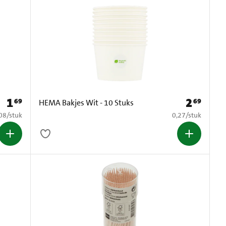
1
2
69
69
Prijs: € 1,69
Prijs: € 2,69
HEMA Bakjes Wit - 10 Stuks
0,08 per stuk
€ 0,27 per stuk
08
/
stuk
0,27
/
stuk