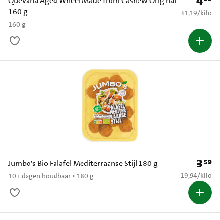
4
Prijs: 
Quevana Aged Wheel Made from Cashew Original
160 g
€ 31,19 per k
31,19
/
kilo
160 g
3
59
Prijs: 
Jumbo's Bio Falafel Mediterraanse Stijl 180 g
€ 19,94 per k
19,94
/
kilo
10+ dagen houdbaar • 180 g