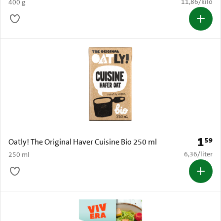
€ 11,86 per k
11,86
/
kilo
400 g
1
59
Prijs: 
Oatly! The Original Haver Cuisine Bio 250 ml
€ 6,36 per li
6,36
/
liter
250 ml