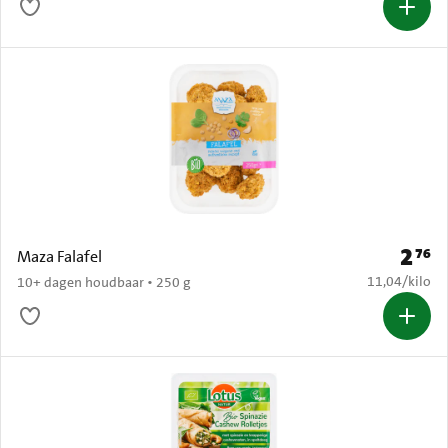
2
76
Prijs: 
Maza Falafel
€ 11,04 per k
11,04
/
kilo
10+ dagen houdbaar • 250 g