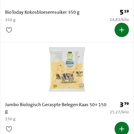
5
19
Prijs: 
BioToday Kokosbloesemsuiker 350 g
€ 14,83 per k
14,83
/
kilo
350 g
3
79
Prijs: 
Jumbo Biologisch Geraspte Belegen Kaas 50+ 150
g
€ 25,27 per k
25,27
/
kilo
150 g