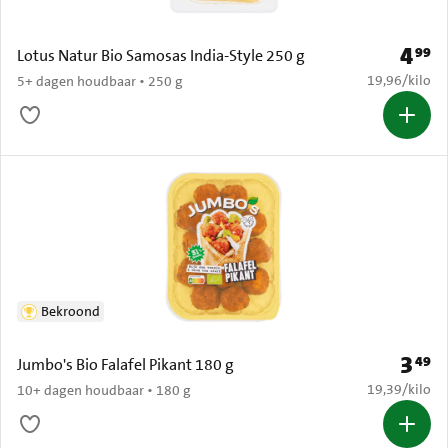
4
99
Prijs: 
Lotus Natur Bio Samosas India-Style 250 g
€ 19,96 per k
19,96
/
kilo
5+ dagen houdbaar • 250 g
Bekroond
3
49
Prijs: 
Jumbo's Bio Falafel Pikant 180 g
€ 19,39 per k
19,39
/
kilo
10+ dagen houdbaar • 180 g