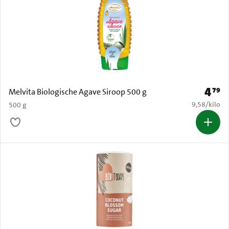
4
79
Prijs: 
Melvita Biologische Agave Siroop 500 g
€ 9,58 per k
9,58
/
kilo
500 g