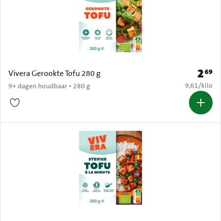
2
69
Prijs: 
Vivera Gerookte Tofu 280 g
€ 9,61 per k
9,61
/
kilo
9+ dagen houdbaar • 280 g