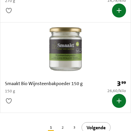
€ 14,78 per k
14,78
/
kilo
270 g
3
99
Prijs: 
Smaakt Bio Wijnsteenbakpoeder 150 g
€ 26,60 per k
26,60
/
kilo
150 g
Volgende
1
2
3