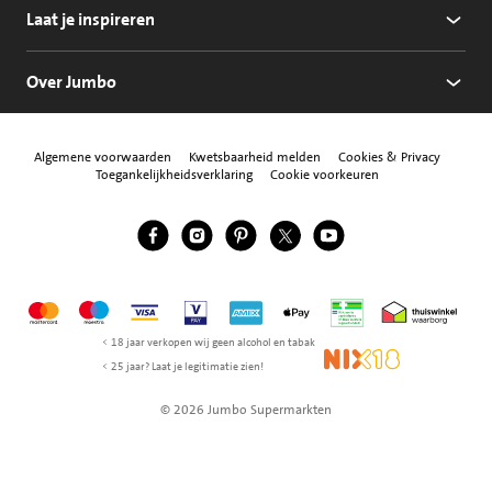
Laat je inspireren
Over Jumbo
Algemene voorwaarden
Kwetsbaarheid melden
Cookies & Privacy
Toegankelijkheidsverklaring
Cookie voorkeuren
Jumbo Facebook
Jumbo Instagram
Jumbo Pinterest
Jumbo Twitter
Jumbo YouTube
Volg ons
Mastercard
Maestro
Visa
Vpay
American Express
Apple Pay
Aanbiedersmedicijne
Thuiswinkel w
< 18 jaar verkopen wij geen alcohol en tabak
NIX18
< 25 jaar? Laat je legitimatie zien!
© 2026 Jumbo Supermarkten