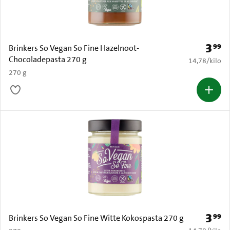
3
99
Prijs: 
Brinkers So Vegan So Fine Hazelnoot-
Chocoladepasta 270 g
€ 14,78 per k
14,78
/
kilo
270 g
3
99
Prijs: 
Brinkers So Vegan So Fine Witte Kokospasta 270 g