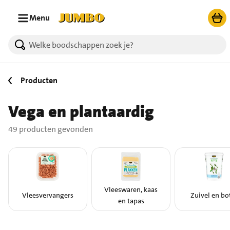
Ga naar zoeken
Ga naar hoofdinhoud
Menu
49 producten gevonden.
Producten
Vega en plantaardig
49 producten gevonden
Vleeswaren, kaas
Vleesvervangers
Zuivel en bo
en tapas