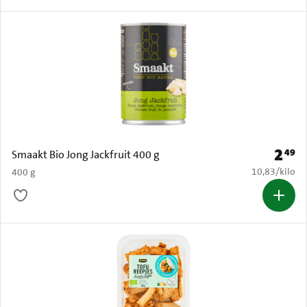
2
49
Prijs: 
Smaakt Bio Jong Jackfruit 400 g
€ 10,83 per k
10,83
/
kilo
400 g