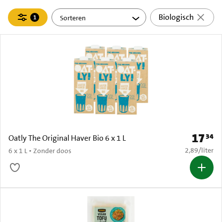
Filteren
Biologisch
1
actief
17
34
Prijs: € 
Oatly The Original Haver Bio 6 x 1 L
€ 2,89 per li
2,89
/
liter
6 x 1 L • Zonder doos