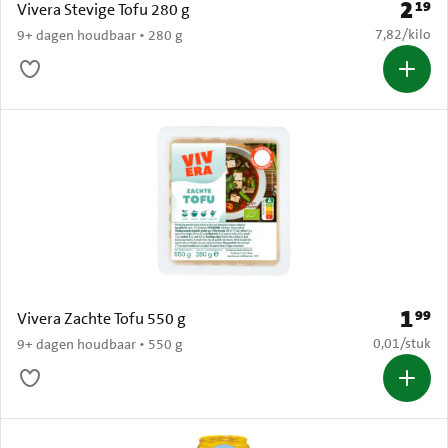
2
19
Prijs: 
Vivera Stevige Tofu 280 g
€ 7,82 per k
7,82
/
kilo
9+ dagen houdbaar • 280 g
1
99
Prijs: 
Vivera Zachte Tofu 550 g
€ 0,01 per s
0,01
/
stuk
9+ dagen houdbaar • 550 g