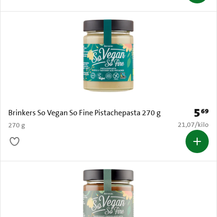
5
69
Prijs: 
Brinkers So Vegan So Fine Pistachepasta 270 g
€ 21,07 per k
21,07
/
kilo
270 g