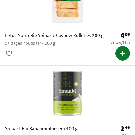
4
09
Prijs: 
Lotus Natur Bio Spinazie Cashew Rolletjes 200 g
€ 20,45 per k
20,45
/
kilo
5+ dagen houdbaar • 200 g
2
49
Prijs: 
Smaakt Bio Bananenbloesem 400 g