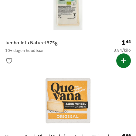
1
44
Prijs: 
Jumbo Tofu Naturel 375g
€ 3,84 per k
3,84
/
kilo
10+ dagen houdbaar
99