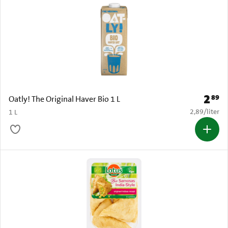
2
89
Prijs: 
Oatly! The Original Haver Bio 1 L
€ 2,89 per li
2,89
/
liter
1 L