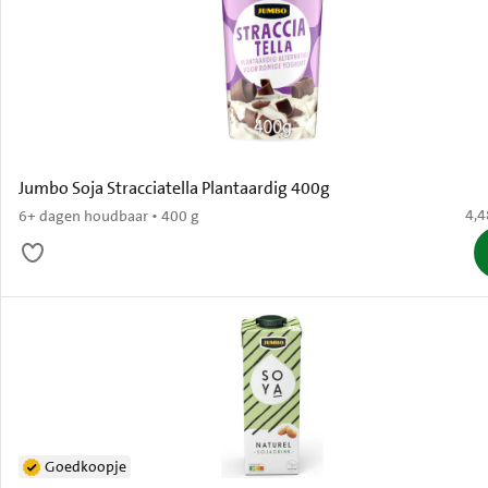
Jumbo Soja Stracciatella Plantaardig 400g
€ 4
4,4
6+ dagen houdbaar • 400 g
Goedkoopje