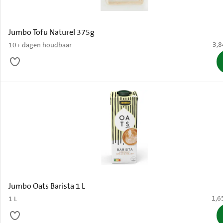
Jumbo Tofu Naturel 375g
€ 3
3,8
10+ dagen houdbaar
Jumbo Oats Barista 1 L
€ 1,
1,6
1 L