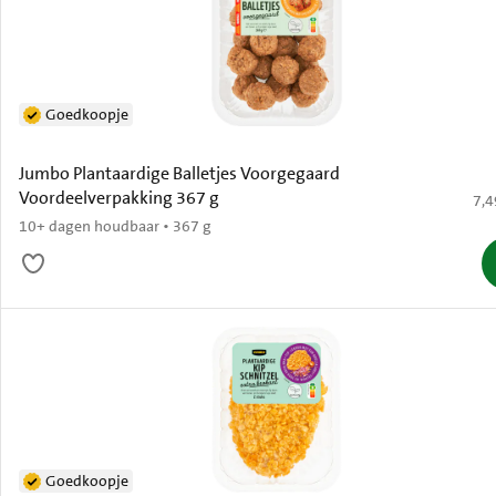
Goedkoopje
Jumbo Plantaardige Balletjes Voorgegaard
Voordeelverpakking 367 g
€ 7
7,4
10+ dagen houdbaar • 367 g
Goedkoopje