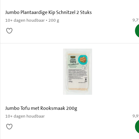
Jumbo Plantaardige Kip Schnitzel 2 Stuks
€ 9
9,7
10+ dagen houdbaar • 200 g
Jumbo Tofu met Rooksmaak 200g
€ 9
9,9
10+ dagen houdbaar