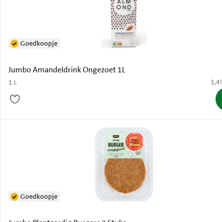
Goedkoopje
Jumbo Amandeldrink Ongezoet 1L
€ 1,
1,4
1 L
Goedkoopje