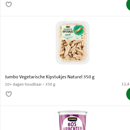
Jumbo Vegetarische Kipstukjes Naturel 350 g
€ 11,
11,4
10+ dagen houdbaar • 350 g