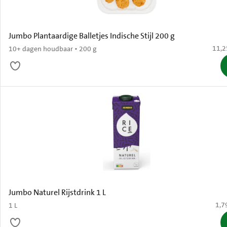
Jumbo Plantaardige Balletjes Indische Stijl 200 g
€ 11,
11,2
10+ dagen houdbaar • 200 g
Jumbo Naturel Rijstdrink 1 L
€ 1,
1,7
1 L