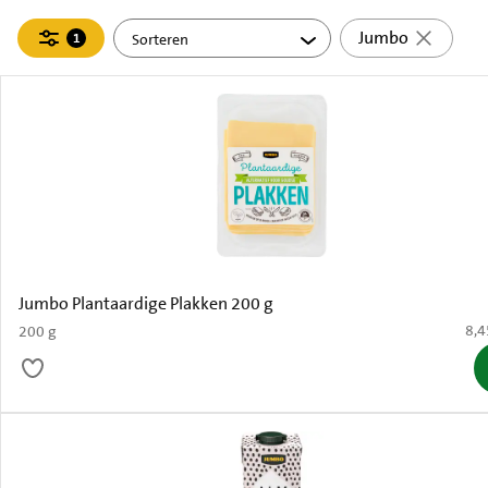
Filteren
Jumbo
1
actief
Jumbo Plantaardige Plakken 200 g
€ 8
8,4
200 g