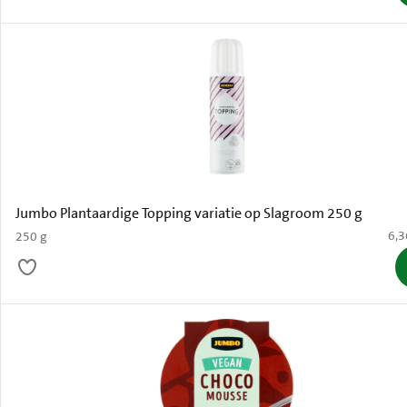
Jumbo Plantaardige Topping variatie op Slagroom 250 g
€ 6
6,3
250 g