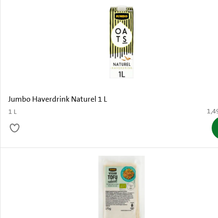
Jumbo Haverdrink Naturel 1 L
€ 1,
1,4
1 L