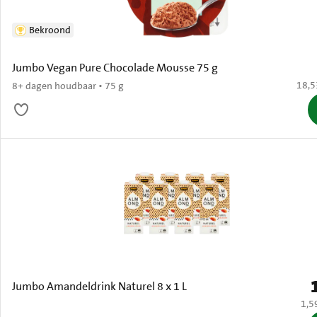
Bekroond
Jumbo Vegan Pure Chocolade Mousse 75 g
€ 18,
18,5
8+ dagen houdbaar • 75 g
P
Jumbo Amandeldrink Naturel 8 x 1 L
€ 1,
1,5