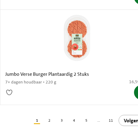
Jumbo Verse Burger Plantaardig 2 Stuks
€ 16,
16,5
7+ dagen houdbaar • 220 g
Volge
1
2
3
4
5
...
11