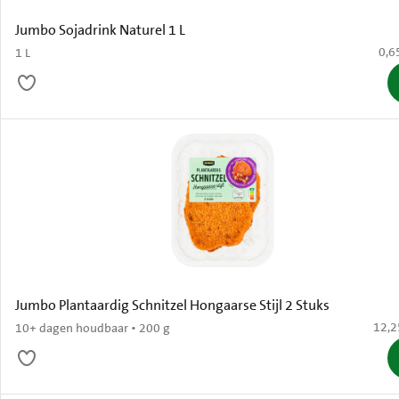
Jumbo Sojadrink Naturel 1 L
€ 0,
0,6
1 L
Jumbo Plantaardig Schnitzel Hongaarse Stijl 2 Stuks
€ 12,
12,2
10+ dagen houdbaar • 200 g