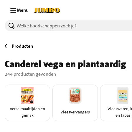
Ga naar zoeken
Ga naar hoofdinhoud
Menu
244 producten gevonden.
Producten
Canderel vega en plantaardig
244 producten gevonden
Verse maaltijden en
Vleeswaren, 
Vleesvervangers
gemak
en tapas