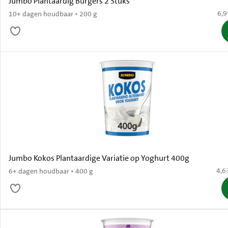
Jumbo Plantaardig Burgers 2 Stuks
€ 6
6,9
10+ dagen houdbaar • 200 g
Jumbo Kokos Plantaardige Variatie op Yoghurt 400g
€ 4,
4,6
6+ dagen houdbaar • 400 g