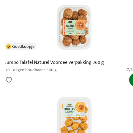
Goedkoopje
Jumbo Falafel Naturel Voordeelverpakking 360 g
€ 7
7,1
10+ dagen houdbaar • 360 g