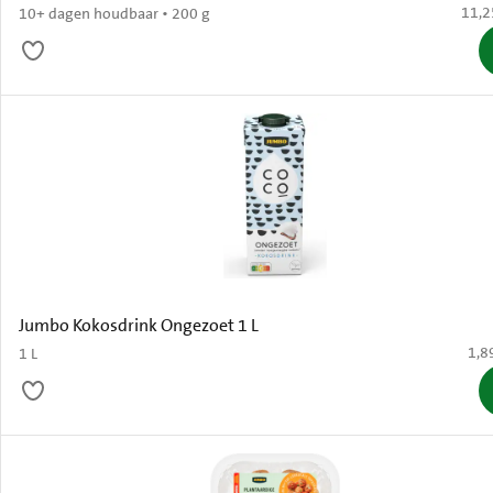
€ 11,
11,2
10+ dagen houdbaar • 200 g
Jumbo Kokosdrink Ongezoet 1 L
€ 1,
1,8
1 L