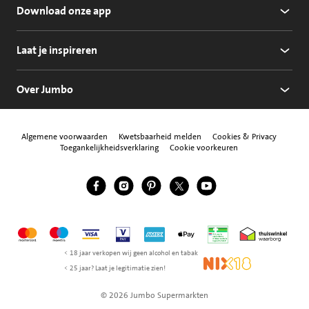
Download onze app
Laat je inspireren
Over Jumbo
Algemene voorwaarden
Kwetsbaarheid melden
Cookies & Privacy
Toegankelijkheidsverklaring
Cookie voorkeuren
Jumbo Facebook
Jumbo Instagram
Jumbo Pinterest
Jumbo Twitter
Jumbo YouTube
Volg ons
Mastercard
Maestro
Visa
Vpay
American Express
Apple Pay
Aanbiedersmedicijne
Thuiswinkel w
< 18 jaar verkopen wij geen alcohol en tabak
NIX18
< 25 jaar? Laat je legitimatie zien!
© 2026 Jumbo Supermarkten