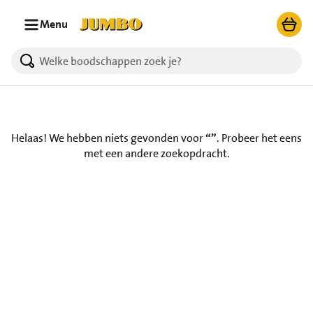
Ga naar zoeken
Ga naar hoofdinhoud
Menu
Helaas! We hebben niets gevonden voor
“”
.
Probeer het eens
met een andere zoekopdracht.