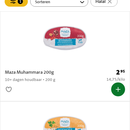
Filteren
Halal
1
actief
2
95
Prijs: 
Maza Muhammara 200g
€ 14,75 per k
14,75
/
kilo
10+ dagen houdbaar • 200 g