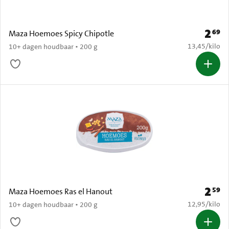
2
69
Prijs: 
Maza Hoemoes Spicy Chipotle
€ 13,45 per k
13,45
/
kilo
10+ dagen houdbaar • 200 g
2
59
Prijs: 
Maza Hoemoes Ras el Hanout
€ 12,95 per k
12,95
/
kilo
10+ dagen houdbaar • 200 g