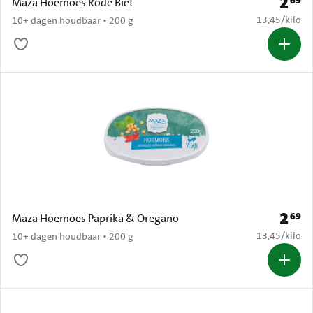
2
69
Prijs: 
Maza Hoemoes Rode Biet
€ 13,45 per k
13,45
/
kilo
10+ dagen houdbaar • 200 g
2
69
Prijs: 
Maza Hoemoes Paprika & Oregano
€ 13,45 per k
13,45
/
kilo
10+ dagen houdbaar • 200 g