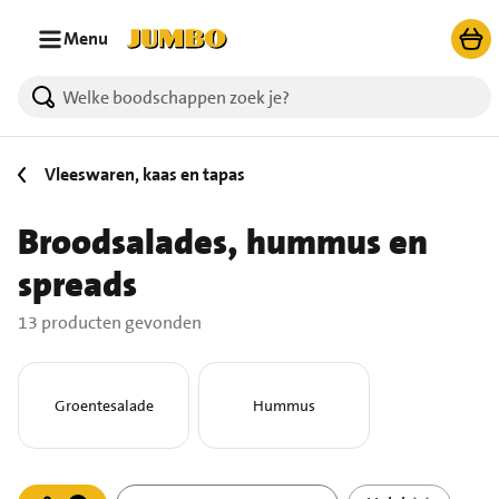
Ga naar zoeken
Ga naar hoofdinhoud
Menu
13 producten gevonden.
Vleeswaren, kaas en tapas
Broodsalades, hummus en
spreads
13 producten gevonden
Groentesalade
Hummus