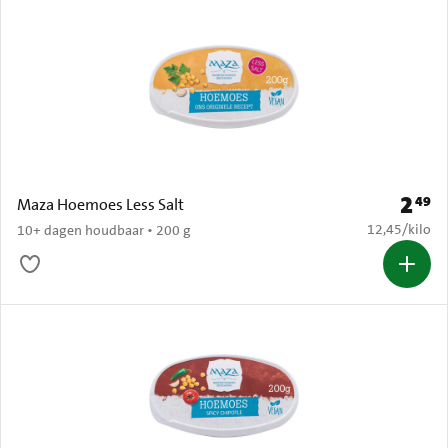
2
49
Prijs: 
Maza Hoemoes Less Salt
€ 12,45 per k
12,45
/
kilo
10+ dagen houdbaar • 200 g