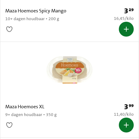
3
29
Prijs: 
Maza Hoemoes Spicy Mango
€ 16,45 per k
16,45
/
kilo
10+ dagen houdbaar • 200 g
3
99
Prijs: 
Maza Hoemoes XL
€ 11,40 per k
11,40
/
kilo
9+ dagen houdbaar • 350 g