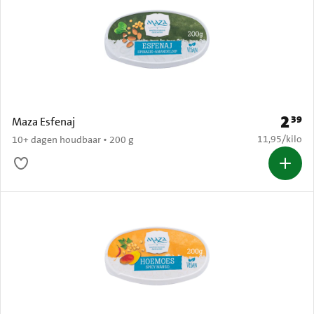
2
39
Prijs: 
Maza Esfenaj
€ 11,95 per k
11,95
/
kilo
10+ dagen houdbaar • 200 g