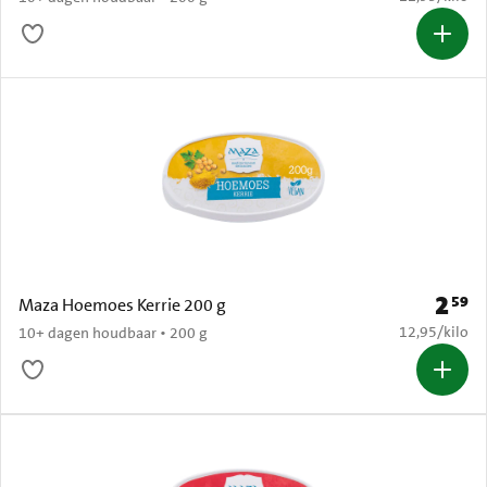
2
59
Prijs: 
Maza Hoemoes Kerrie 200 g
€ 12,95 per k
12,95
/
kilo
10+ dagen houdbaar • 200 g