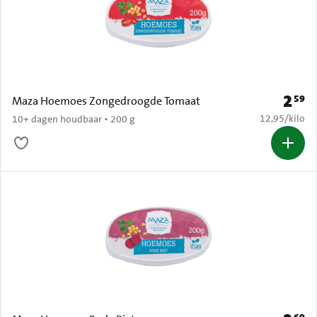
2
59
Prijs: 
Maza Hoemoes Zongedroogde Tomaat
€ 12,95 per k
12,95
/
kilo
10+ dagen houdbaar • 200 g