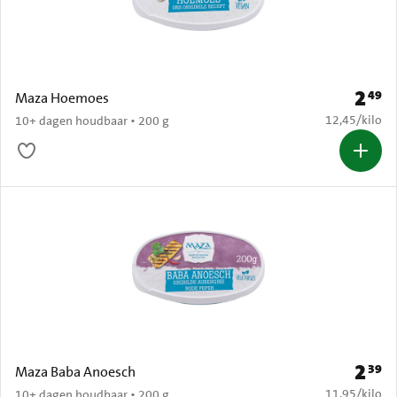
2
49
Prijs: 
Maza Hoemoes
€ 12,45 per k
12,45
/
kilo
10+ dagen houdbaar • 200 g
2
39
Prijs: 
Maza Baba Anoesch
€ 11,95 per k
11,95
/
kilo
10+ dagen houdbaar • 200 g