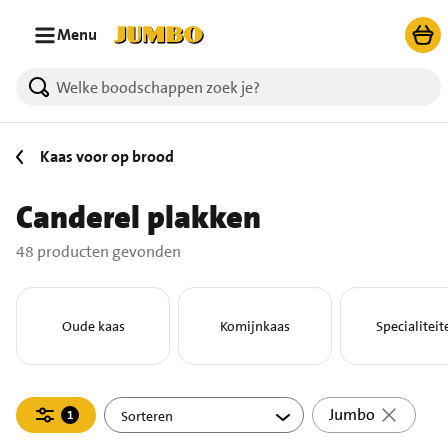
Ga naar zoeken
Ga naar hoofdinhoud
Menu
48 producten gevonden.
Kaas voor op brood
Canderel plakken
48 producten gevonden
Oude kaas
Komijnkaas
Specialiteit
Filteren
Jumbo
1
actief