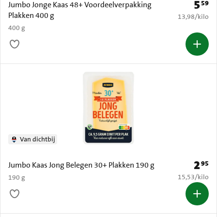
5
59
Prijs: 
Jumbo Jonge Kaas 48+ Voordeelverpakking
Plakken 400 g
€ 13,98 per k
13,98
/
kilo
400 g
Van dichtbij
2
95
Prijs: 
Jumbo Kaas Jong Belegen 30+ Plakken 190 g
€ 15,53 per k
15,53
/
kilo
190 g