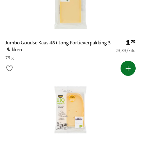
1
75
Prijs: 
Jumbo Goudse Kaas 48+ Jong Portieverpakking 3
Plakken
€ 23,33 per k
23,33
/
kilo
75 g