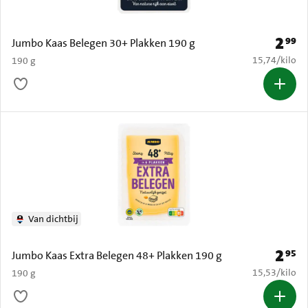
2
99
Prijs: 
Jumbo Kaas Belegen 30+ Plakken 190 g
€ 15,74 per k
15,74
/
kilo
190 g
Van dichtbij
2
95
Prijs: 
Jumbo Kaas Extra Belegen 48+ Plakken 190 g
€ 15,53 per k
15,53
/
kilo
190 g