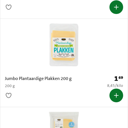
1
69
Prijs: 
Jumbo Plantaardige Plakken 200 g
€ 8,45 per k
8,45
/
kilo
200 g