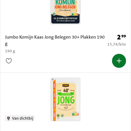
2
99
Prijs: 
Jumbo Komijn Kaas Jong Belegen 30+ Plakken 190
g
€ 15,74 per k
15,74
/
kilo
190 g
Van dichtbij