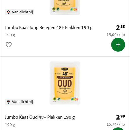
Van dichtbij
2
85
Prijs: 
Jumbo Kaas Jong Belegen 48+ Plakken 190 g
€ 15,00 per k
15,00
/
kilo
190 g
Van dichtbij
2
99
Prijs: 
Jumbo Kaas Oud 48+ Plakken 190 g
€ 15,74 per k
15,74
/
kilo
190 g