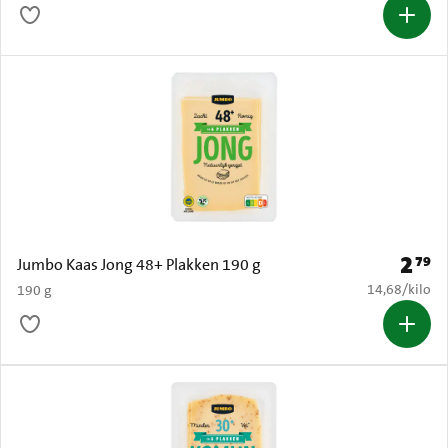
2
79
Prijs: 
Jumbo Kaas Jong 48+ Plakken 190 g
€ 14,68 per k
14,68
/
kilo
190 g