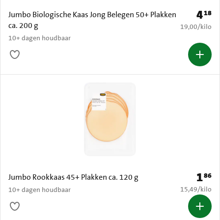
4
18
Prijs: 
Jumbo Biologische Kaas Jong Belegen 50+ Plakken
ca. 200 g
€ 19,00 per k
19,00
/
kilo
10+ dagen houdbaar
1
86
Prijs: 
Jumbo Rookkaas 45+ Plakken ca. 120 g
€ 15,49 per k
15,49
/
kilo
10+ dagen houdbaar