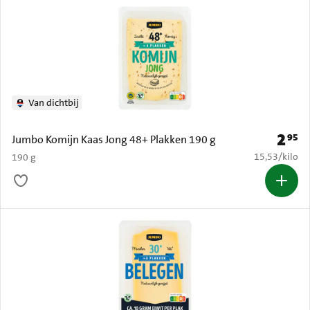
Van dichtbij
2
95
Prijs: 
Jumbo Komijn Kaas Jong 48+ Plakken 190 g
€ 15,53 per k
15,53
/
kilo
190 g