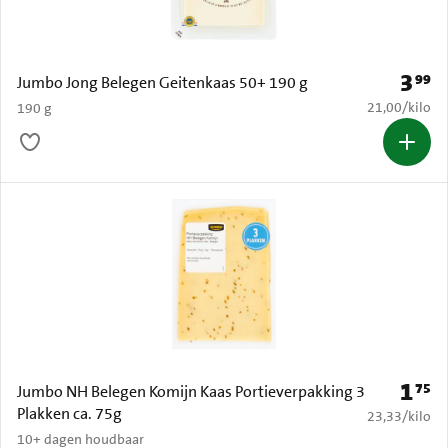
3
99
Prijs: 
Jumbo Jong Belegen Geitenkaas 50+ 190 g
€ 21,00 per k
21,00
/
kilo
190 g
1
75
Prijs: 
Jumbo NH Belegen Komijn Kaas Portieverpakking 3
Plakken ca. 75g
€ 23,33 per k
23,33
/
kilo
10+ dagen houdbaar