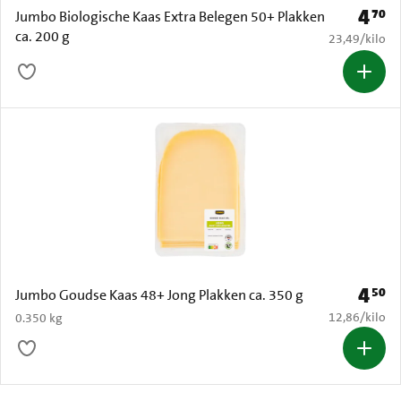
4
70
Prijs: 
Jumbo Biologische Kaas Extra Belegen 50+ Plakken
ca. 200 g
€ 23,49 per k
23,49
/
kilo
4
50
Prijs: 
Jumbo Goudse Kaas 48+ Jong Plakken ca. 350 g
€ 12,86 per k
12,86
/
kilo
0.350 kg