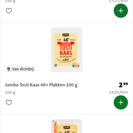
€ 15,21 per k
15,21
/
kilo
190 g
Van dichtbij
2
99
Prijs: 
Jumbo Tosti Kaas 48+ Plakken 200 g
€ 14,95 per k
14,95
/
kilo
200 g