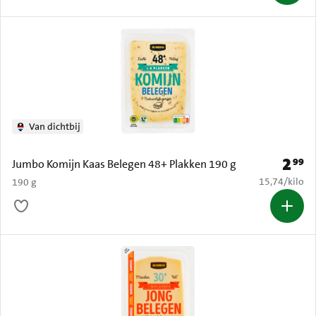
Van dichtbij
2
99
Prijs: 
Jumbo Komijn Kaas Belegen 48+ Plakken 190 g
€ 15,74 per k
15,74
/
kilo
190 g