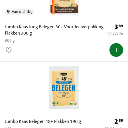
Van dichtbij
3
89
Prijs: 
Jumbo Kaas Jong Belegen 30+ Voordeelverpakking
Plakken 300 g
€ 12,97 per k
12,97
/
kilo
300 g
2
89
Prijs: 
Jumbo Kaas Belegen 48+ Plakken 190 g