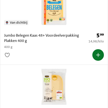
Van dichtbij
5
99
Prijs: 
Jumbo Belegen Kaas 48+ Voordeelverpakking
Plakken 400 g
€ 14,98 per k
14,98
/
kilo
400 g