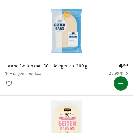
4
80
Prijs: 
Jumbo Geitenkaas 50+ Belegen ca. 200 g
€ 23,99 per k
23,99
/
kilo
10+ dagen houdbaar