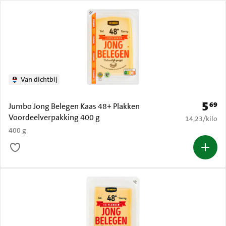
Van dichtbij
5
69
Prijs: 
Jumbo Jong Belegen Kaas 48+ Plakken
Voordeelverpakking 400 g
€ 14,23 per k
14,23
/
kilo
400 g