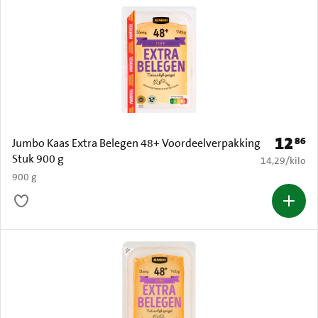
12
86
Prijs: € 
Jumbo Kaas Extra Belegen 48+ Voordeelverpakking
Stuk 900 g
€ 14,29 per k
14,29
/
kilo
900 g