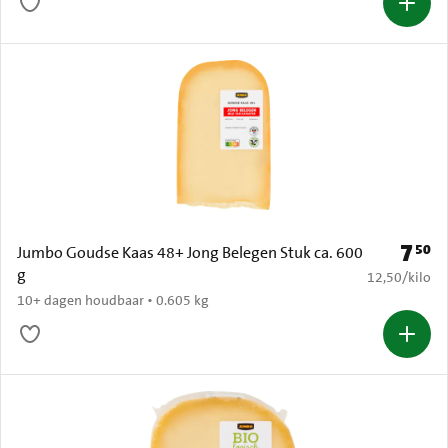
7
50
Prijs: 
Jumbo Goudse Kaas 48+ Jong Belegen Stuk ca. 600
g
€ 12,50 per k
12,50
/
kilo
10+ dagen houdbaar • 0.605 kg