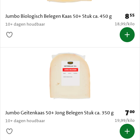
8
55
Prijs: 
Jumbo Biologisch Belegen Kaas 50+ Stuk ca. 450 g
€ 18,99 per k
18,99
/
kilo
10+ dagen houdbaar
7
00
Prijs: 
Jumbo Geitenkaas 50+ Jong Belegen Stuk ca. 350 g
€ 19,99 per k
19,99
/
kilo
10+ dagen houdbaar