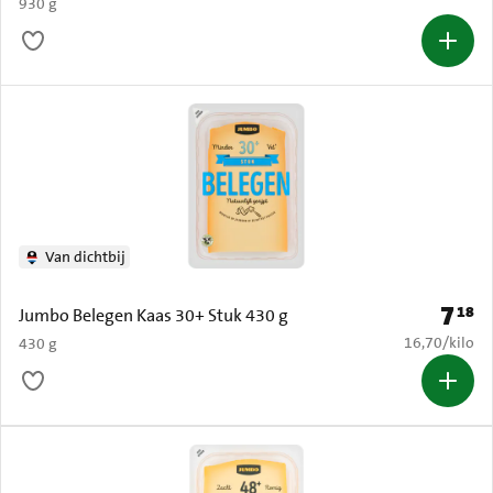
930 g
Van dichtbij
7
18
Prijs: 
Jumbo Belegen Kaas 30+ Stuk 430 g
€ 16,70 per k
16,70
/
kilo
430 g