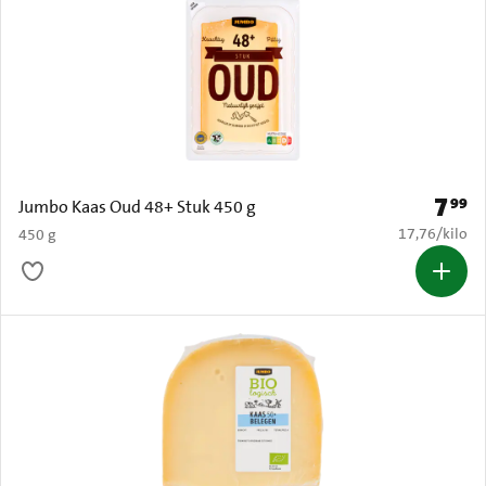
7
99
Prijs: 
Jumbo Kaas Oud 48+ Stuk 450 g
€ 17,76 per k
17,76
/
kilo
450 g