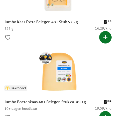
8
55
Prijs: 
Jumbo Kaas Extra Belegen 48+ Stuk 525 g
€ 16,29 per k
16,29
/
kilo
525 g
Bekroond
8
82
Prijs: 
Jumbo Boerenkaas 48+ Belegen Stuk ca. 450 g
€ 19,59 per k
19,59
/
kilo
10+ dagen houdbaar