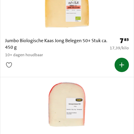
7
83
Prijs: 
Jumbo Biologische Kaas Jong Belegen 50+ Stuk ca.
450 g
€ 17,39 per k
17,39
/
kilo
10+ dagen houdbaar