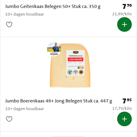
7
70
Prijs: 
Jumbo Geitenkaas Belegen 50+ Stuk ca. 350 g
€ 21,99 per k
21,99
/
kilo
10+ dagen houdbaar
7
95
Prijs: 
Jumbo Boerenkaas 48+ Jong Belegen Stuk ca. 447 g
€ 17,79 per k
17,79
/
kilo
10+ dagen houdbaar