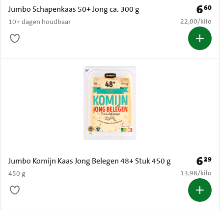
6
60
Prijs: 
Jumbo Schapenkaas 50+ Jong ca. 300 g
€ 22,00 per k
22,00
/
kilo
10+ dagen houdbaar
6
29
Prijs: 
Jumbo Komijn Kaas Jong Belegen 48+ Stuk 450 g
€ 13,98 per k
13,98
/
kilo
450 g