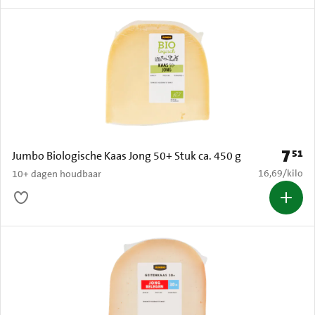
7
51
Prijs: 
Jumbo Biologische Kaas Jong 50+ Stuk ca. 450 g
€ 16,69 per k
16,69
/
kilo
10+ dagen houdbaar