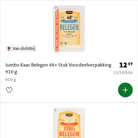
Van dichtbij
12
37
Prijs: € 
Jumbo Kaas Belegen 48+ Stuk Voordeelverpakking
910 g
€ 13,59 per k
13,59
/
kilo
910 g