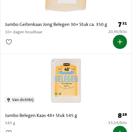
7
31
Prijs: 
Jumbo Geitenkaas Jong Belegen 30+ Stuk ca. 350 g
€ 20,90 per k
20,90
/
kilo
10+ dagen houdbaar
Van dichtbij
8
28
Prijs: 
Jumbo Belegen Kaas 48+ Stuk 545 g
€ 15,19 per k
15,19
/
kilo
545 g