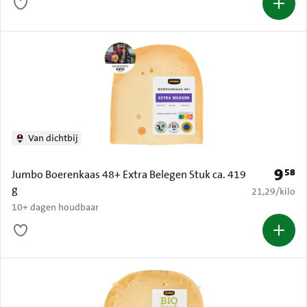
Van dichtbij
9
58
Prijs: 
Jumbo Boerenkaas 48+ Extra Belegen Stuk ca. 419
g
€ 21,29 per k
21,29
/
kilo
10+ dagen houdbaar