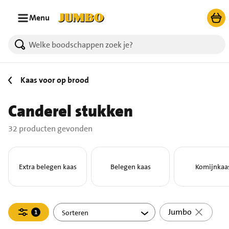
Ga naar zoeken
Ga naar hoofdinhoud
Menu
32 producten gevonden.
Kaas voor op brood
Canderel stukken
32 producten gevonden
Extra belegen kaas
Belegen kaas
Komijnkaa
Filteren
Jumbo
1
actief