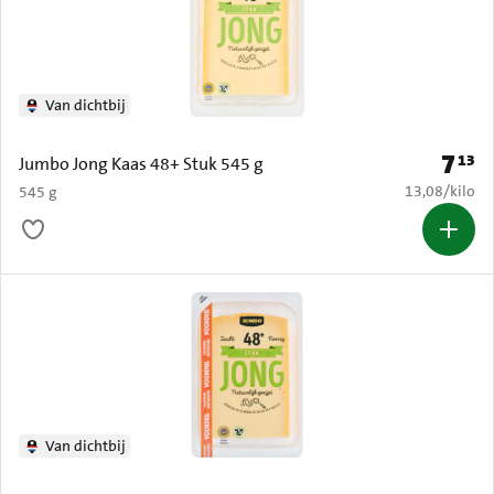
Van dichtbij
7
13
Prijs: 
Jumbo Jong Kaas 48+ Stuk 545 g
€ 13,08 per k
13,08
/
kilo
545 g
Van dichtbij