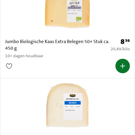
8
36
Prijs: 
Jumbo Biologische Kaas Extra Belegen 50+ Stuk ca.
450 g
€ 20,49 per k
20,49
/
kilo
10+ dagen houdbaar