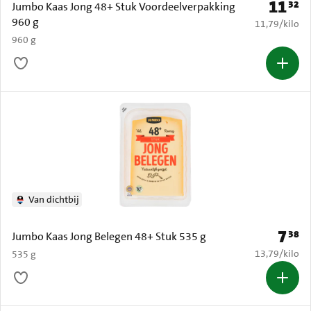
11
32
Prijs: € 
Jumbo Kaas Jong 48+ Stuk Voordeelverpakking
960 g
€ 11,79 per k
11,79
/
kilo
960 g
Van dichtbij
7
38
Prijs: 
Jumbo Kaas Jong Belegen 48+ Stuk 535 g
€ 13,79 per k
13,79
/
kilo
535 g