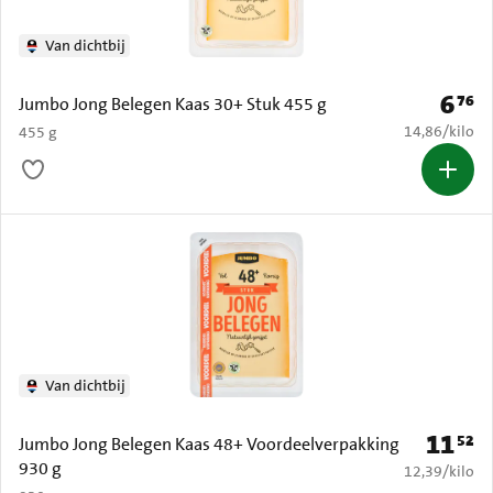
Van dichtbij
6
76
Prijs: 
Jumbo Jong Belegen Kaas 30+ Stuk 455 g
€ 14,86 per k
14,86
/
kilo
455 g
Van dichtbij
11
52
Prijs: € 
Jumbo Jong Belegen Kaas 48+ Voordeelverpakking
930 g
€ 12,39 per k
12,39
/
kilo