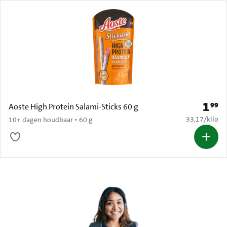
1
99
Prijs: 
Aoste High Protein Salami-Sticks 60 g
€ 33,17 per k
33,17
/
kilo
10+ dagen houdbaar • 60 g