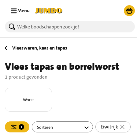
Ga naar zoeken
Ga naar hoofdinhoud
Menu
1 producten gevonden.
Vleeswaren, kaas en tapas
Vlees tapas en borrelworst
1 product gevonden
Worst
Filteren
Eiwitrijk
1
actief