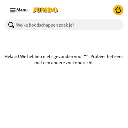
Ga naar zoeken
Ga naar hoofdinhoud
Menu
Helaas! We hebben niets gevonden voor
“”
.
Probeer het eens
met een andere zoekopdracht.