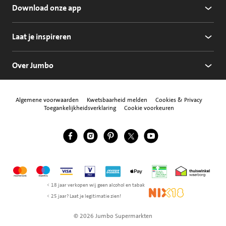
Download onze app
Laat je inspireren
Over Jumbo
Algemene voorwaarden
Kwetsbaarheid melden
Cookies & Privacy
Toegankelijkheidsverklaring
Cookie voorkeuren
Jumbo Facebook
Jumbo Instagram
Jumbo Pinterest
Jumbo Twitter
Jumbo YouTube
Volg ons
Mastercard
Maestro
Visa
Vpay
American Express
Apple Pay
Aanbiedersmedicijne
Thuiswinkel w
< 18 jaar verkopen wij geen alcohol en tabak
NIX18
< 25 jaar? Laat je legitimatie zien!
© 2026 Jumbo Supermarkten