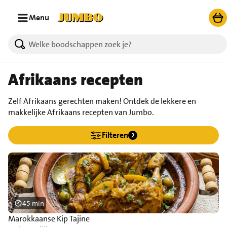
Ga naar zoeken
Ga naar hoofdinhoud
Menu
Afrikaans recepten
Zelf Afrikaans gerechten maken! Ontdek de lekkere en
makkelijke Afrikaans recepten van Jumbo.
Filteren
2
45 min
Marokkaanse Kip Tajine