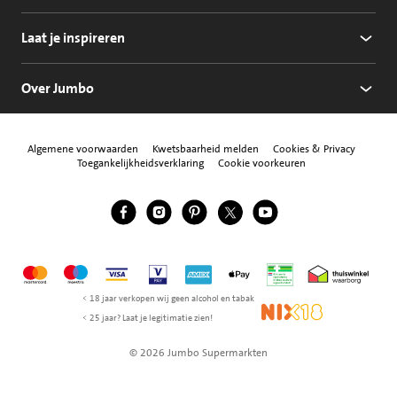
Laat je inspireren
Over Jumbo
Algemene voorwaarden
Kwetsbaarheid melden
Cookies & Privacy
Toegankelijkheidsverklaring
Cookie voorkeuren
Jumbo Facebook
Jumbo Instagram
Jumbo Pinterest
Jumbo Twitter
Jumbo YouTube
Volg ons
Mastercard
Maestro
Visa
Vpay
American Express
Apple Pay
Aanbiedersmedicijne
Thuiswinkel w
< 18 jaar verkopen wij geen alcohol en tabak
NIX18
< 25 jaar? Laat je legitimatie zien!
© 2026 Jumbo Supermarkten