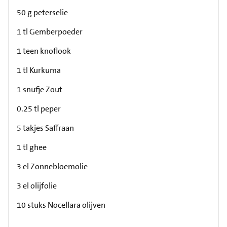
50 g peterselie
1 tl Gemberpoeder
1 teen knoflook
1 tl Kurkuma
1 snufje Zout
0.25 tl peper
5 takjes Saffraan
1 tl ghee
3 el Zonnebloemolie
3 el olijfolie
10 stuks Nocellara olijven