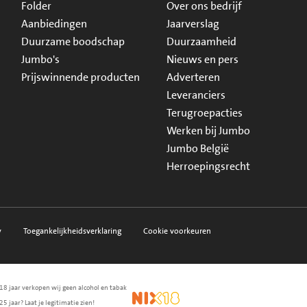
Folder
Over ons bedrijf
Aanbiedingen
Jaarverslag
Duurzame boodschap
Duurzaamheid
Jumbo's
Nieuws en pers
Prijswinnende producten
Adverteren
Leveranciers
Terugroepacties
Werken bij Jumbo
Jumbo België
Herroepingsrecht
y
Toegankelijkheidsverklaring
Cookie voorkeuren
18 jaar verkopen wij geen alcohol en tabak
en.nl
waarborg
NIX18
25 jaar? Laat je legitimatie zien!