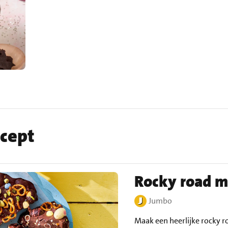
ecept
Rocky road me
Jumbo
Maak een heerlijke rocky r