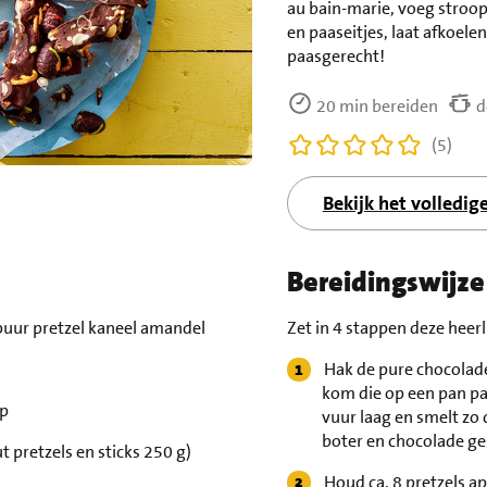
au bain-marie, voeg stroop
en paaseitjes, laat afkoelen
paasgerecht!
20 min bereiden
d
(5)
Bekijk het volledig
Bereidingswijze
puur pretzel kaneel amandel
Zet in 4 stappen deze heerl
Hak de pure chocolade(
kom die op een pan pas
op
vuur laag en smelt zo 
boter en chocolade ges
ut pretzels en sticks 250 g)
Houd ca. 8 pretzels ap