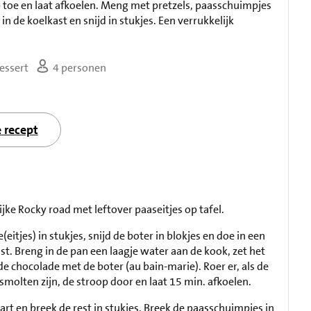
 toe en laat afkoelen. Meng met pretzels, paasschuimpjes
 in de koelkast en snijd in stukjes. Een verrukkelijk
essert
4 personen
e recept
ijke Rocky road met leftover paaseitjes op tafel.
eitjes) in stukjes, snijd de boter in blokjes en doe in een
t. Breng in de pan een laagje water aan de kook, zet het
de chocolade met de boter (au bain-marie). Roer er, als de
molten zijn, de stroop door en laat 15 min. afkoelen.
art en breek de rest in stukjes. Breek de paasschuimpjes in