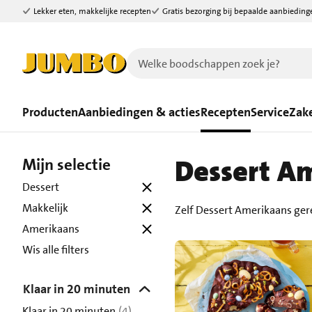
Lekker eten, makkelijke recepten
Gratis bezorging bij bepaalde aanbieding
Ga naar zoeken
Ga naar hoofdinhoud
Producten
Aanbiedingen & acties
Recepten
Service
Zake
Dessert A
Mijn selectie
Dessert
Makkelijk
Zelf Dessert Amerikaans ger
Amerikaans
Wis alle filters
Klaar in 20 minuten
Klaar in 20 minuten
(4)