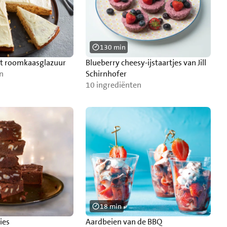
130 min
et roomkaasglazuur
Blueberry cheesy-ijstaartjes van Jill
n
Schirnhofer
10 ingrediënten
18 min
ies
Aardbeien van de BBQ