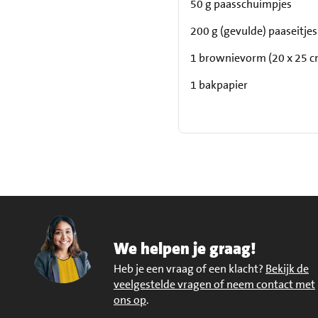
50 g paasschuimpjes
200 g (gevulde) paaseitjes
1 brownievorm (20 x 25 c
1 bakpapier
We helpen je graag!
Heb je een vraag of een klacht?
Bekijk de
veelgestelde vragen of neem contact met
ons op
.