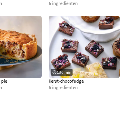
n
6 ingrediënten
130 min
 pie
Kerst-chocofudge
n
6 ingrediënten