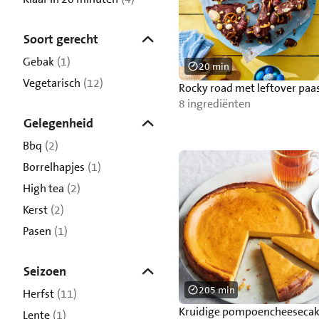
Soort gerecht
Gebak
(1)
20 min
Vegetarisch
(12)
Rocky road met leftover paas
8 ingrediënten
Gelegenheid
Bbq
(2)
Borrelhapjes
(1)
High tea
(2)
Kerst
(2)
Pasen
(1)
Seizoen
205 min
Herfst
(11)
Kruidige pompoencheeseca
Lente
(1)