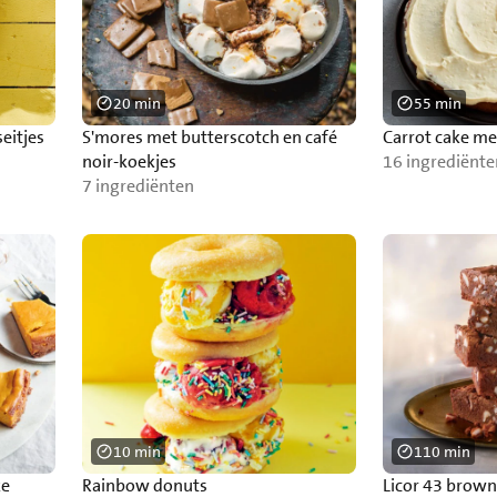
20 min
55 min
eitjes
S'mores met butterscotch en café
Carrot cake m
noir-koekjes
16 ingrediënte
7 ingrediënten
10 min
110 min
ke
Rainbow donuts
Licor 43 brown