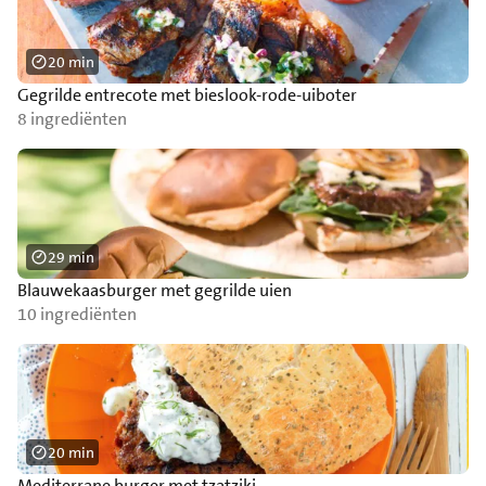
20 min
Gegrilde entrecote met bieslook-rode-uiboter
8 ingrediënten
29 min
Blauwekaasburger met gegrilde uien
10 ingrediënten
20 min
Mediterrane burger met tzatziki