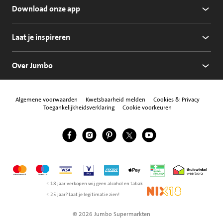
Download onze app
Laat je inspireren
Over Jumbo
Algemene voorwaarden
Kwetsbaarheid melden
Cookies & Privacy
Toegankelijkheidsverklaring
Cookie voorkeuren
Jumbo Facebook
Jumbo Instagram
Jumbo Pinterest
Jumbo Twitter
Jumbo YouTube
Volg ons
Mastercard
Maestro
Visa
Vpay
American Express
Apple Pay
Aanbiedersmedicijne
Thuiswinkel w
< 18 jaar verkopen wij geen alcohol en tabak
NIX18
< 25 jaar? Laat je legitimatie zien!
© 2026 Jumbo Supermarkten