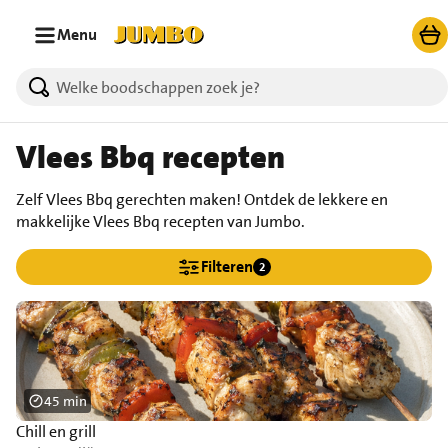
Ga naar zoeken
Ga naar hoofdinhoud
Menu
Vlees Bbq recepten
Zelf Vlees Bbq gerechten maken! Ontdek de lekkere en
makkelijke Vlees Bbq recepten van Jumbo.
Filteren
2
45 min
Chill en grill