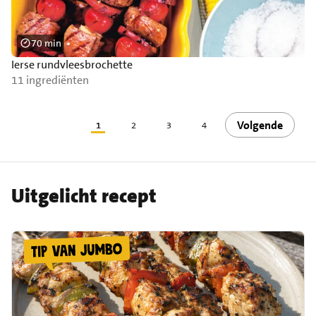
70 min
Ierse rundvleesbrochette
11 ingrediënten
Volgende
1
2
3
4
Uitgelicht recept