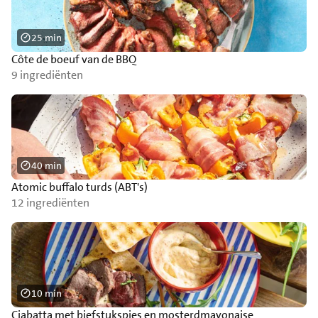
25 min
Côte de boeuf van de BBQ
9 ingrediënten
40 min
Atomic buffalo turds (ABT's)
12 ingrediënten
10 min
Ciabatta met biefstukspies en mosterdmayonaise