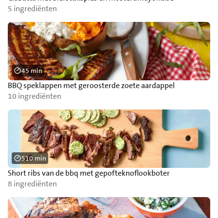
5 ingrediënten
45 min
BBQ speklappen met geroosterde zoete aardappel
10 ingrediënten
510 min
Short ribs van de bbq met gepofteknoflookboter
8 ingrediënten