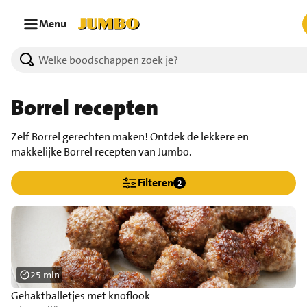
Ga naar zoeken
Ga naar hoofdinhoud
Menu
Borrel recepten
Zelf Borrel gerechten maken! Ontdek de lekkere en
makkelijke Borrel recepten van Jumbo.
Filteren
2
25 min
Gehaktballetjes met knoflook