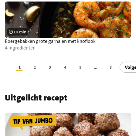
10 min
Roergebakken grote garnalen met knoflook
4 ingrediënten
Volg
1
2
3
4
5
...
8
Uitgelicht recept