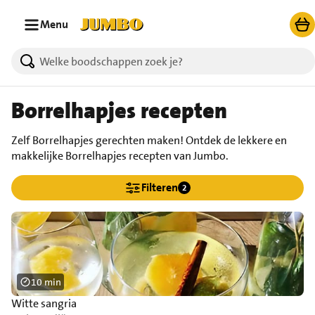
Ga naar zoeken
Ga naar hoofdinhoud
Menu
Borrelhapjes recepten
Zelf Borrelhapjes gerechten maken! Ontdek de lekkere en
makkelijke Borrelhapjes recepten van Jumbo.
Filteren
2
10 min
Witte sangria