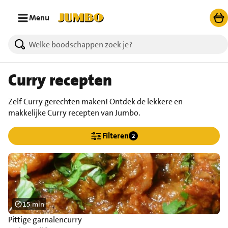
Ga naar zoeken
Ga naar hoofdinhoud
Menu
Curry recepten
Zelf Curry gerechten maken! Ontdek de lekkere en
makkelijke Curry recepten van Jumbo.
Filteren
2
15 min
Pittige garnalencurry