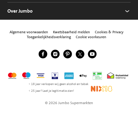
Over Jumbo
Algemene voorwaarden
Kwetsbaarheid melden
Cookies & Privacy
Toegankelijkheidsverklaring
Cookie voorkeuren
Jumbo Facebook
Jumbo Instagram
Jumbo Pinterest
Jumbo Twitter
Jumbo YouTube
Volg ons
Mastercard
Maestro
Visa
Vpay
American Express
Apple Pay
Aanbiedersmedicijne
Thuiswinkel w
< 18 jaar verkopen wij geen alcohol en tabak
NIX18
< 25 jaar? Laat je legitimatie zien!
© 2026 Jumbo Supermarkten