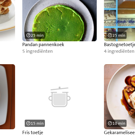
25 min
25 min
Pandan pannenkoek
Bastognetoetj
5 ingrediënten
4 ingrediënten
15 min
10 min
Fris toetje
Gekaramelisee