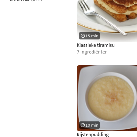
15 min
Klassieke tiramisu
7 ingrediënten
10 min
Rijstenpudding