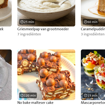
25 min
60 min
ek
Griesmeelpap van grootmoeder
Caramelpuddi
7 ingrediënten
3 ingrediënten
120 min
15 min
No bake malteser cake
Mascarponetoet