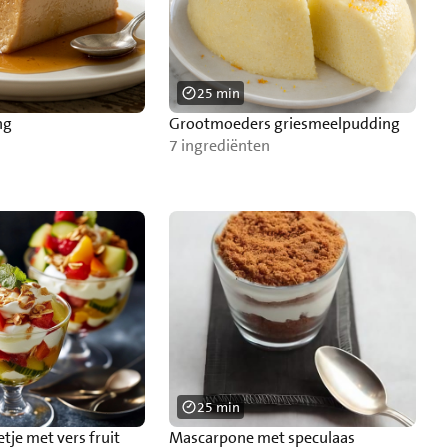
25 min
ng
Grootmoeders griesmeelpudding
7 ingrediënten
25 min
je met vers fruit
Mascarpone met speculaas