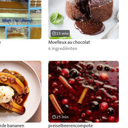
15 min
e
Moelleux au chocolat
6 ingrediënten
25 min
rde bananen
preiselbeerencompote