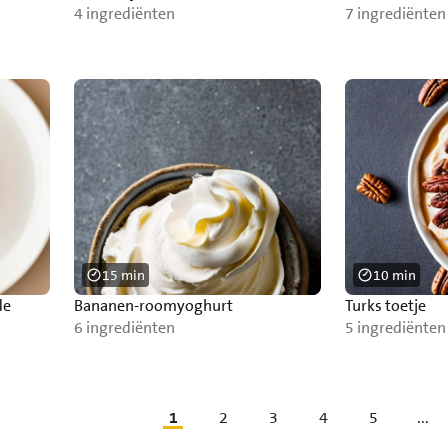
4 ingrediënten
7 ingrediënten
15 min
10 min
de
Bananen-roomyoghurt
Turks toetje
6 ingrediënten
5 ingrediënten
1
2
3
4
5
...