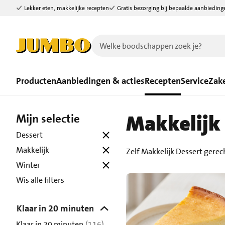
Lekker eten, makkelijke recepten
Gratis bezorging bij bepaalde aanbieding
Ga naar zoeken
Ga naar hoofdinhoud
Producten
Aanbiedingen & acties
Recepten
Service
Zake
Makkelijk 
Mijn selectie
Dessert
Makkelijk
Zelf Makkelijk Dessert gere
Winter
Wis alle filters
Klaar in 20 minuten
Klaar in 20 minuten
(116)