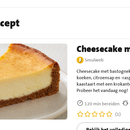
ecept
Cheesecake 
Smulweb
Cheesecake met bastogneko
koeken, citroensap en -ras
kaastaart met een krokante
Probeer het vandaag nog!
120 min bereiden
(1)
Bekijk het volledig