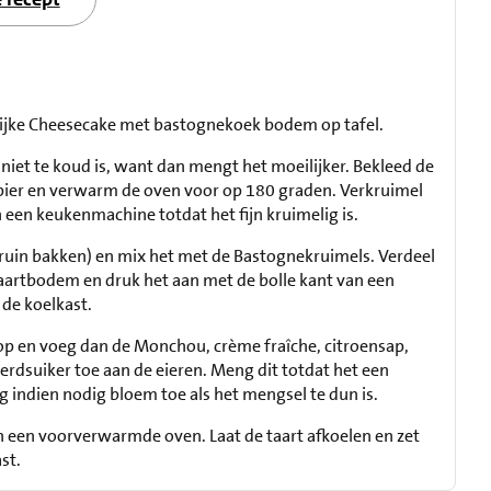
rlijke Cheesecake met bastognekoek bodem op tafel.
iet te koud is, want dan mengt het moeilijker. Bekleed de
ier en verwarm de oven voor op 180 graden. Verkruimel
 een keukenmachine totdat het fijn kruimelig is.
bruin bakken) en mix het met de Bastognekruimels. Verdeel
aartbodem en druk het aan met de bolle kant van een
 de koelkast.
 op en voeg dan de Monchou, crème fraîche, citroensap,
erdsuiker toe aan de eieren. Meng dit totdat het een
g indien nodig bloem toe als het mengsel te dun is.
 in een voorverwarmde oven. Laat de taart afkoelen en zet
st.