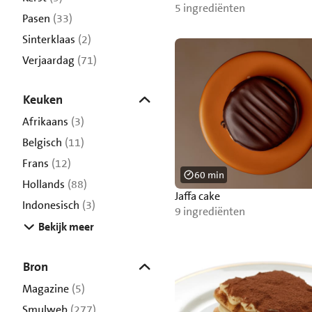
5 ingrediënten
Pasen
(33)
Sinterklaas
(2)
Verjaardag
(71)
Keuken
Afrikaans
(3)
Belgisch
(11)
Frans
(12)
60 min
Hollands
(88)
Jaffa cake
Indonesisch
(3)
9 ingrediënten
Bekijk meer
Bron
Magazine
(5)
Smulweb
(277)