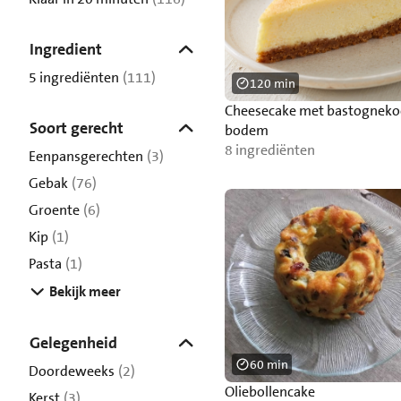
Ingredient
5 ingrediënten
(111)
120 min
Cheesecake met bastogneko
Soort gerecht
bodem
8 ingrediënten
Eenpansgerechten
(3)
Gebak
(76)
Groente
(6)
Kip
(1)
Pasta
(1)
Bekijk meer
Gelegenheid
60 min
Doordeweeks
(2)
Oliebollencake
Kerst
(3)