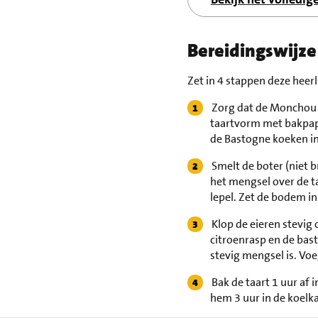
Bereidingswijze
Zet in 4 stappen deze hee
Zorg dat de Monchou n
taartvorm met bakpap
de Bastogne koeken in
Smelt de boter (niet 
het mengsel over de t
lepel. Zet de bodem in
Klop de eieren stevig
citroenrasp en de bast
stevig mengsel is. Voe
Bak de taart 1 uur af
hem 3 uur in de koelka