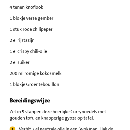
4 tenen knoflook
1 blokje verse gember
1 stuk rode chilipeper
2 el rijstazijn
1 el crispy chili-olie
2 el suiker
200 ml romige kokosmelk
1 blokje Groentebouillon
Bereidingswijze
Zet in 5 stappen deze heerlijke Currynoedels met
gouden tofu en knapperige gyoza op tafel.
Verhit 2 el neutrale olie in een (wok)pan. Hak de