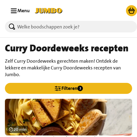
Ga naar zoeken
Ga naar hoofdinhoud
Menu
Curry Doordeweeks recepten
Zelf Curry Doordeweeks gerechten maken! Ontdek de
lekkere en makkelijke Curry Doordeweeks recepten van
Jumbo.
Filteren
3
20 min