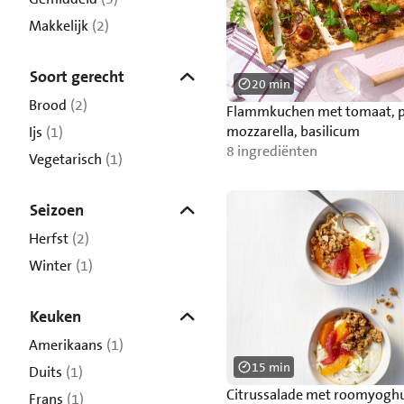
Makkelijk
(2)
Soort gerecht
20 min
Brood
(2)
Flammkuchen met tomaat, p
mozzarella, basilicum
Ijs
(1)
8 ingrediënten
Vegetarisch
(1)
Seizoen
Herfst
(2)
Winter
(1)
Keuken
Amerikaans
(1)
15 min
Duits
(1)
Citrussalade met roomyogh
Frans
(1)