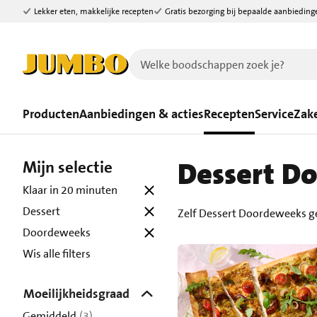
Lekker eten, makkelijke recepten
Gratis bezorging bij bepaalde aanbieding
Ga naar zoeken
Ga naar hoofdinhoud
Producten
Aanbiedingen & acties
Recepten
Service
Zake
Dessert D
Mijn selectie
Klaar in 20 minuten
Dessert
Zelf Dessert Doordeweeks g
Doordeweeks
Wis alle filters
Moeilijkheidsgraad
Gemiddeld
(3)