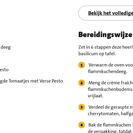
Bekijk het volledig
Bereidingswijze
 deeg
Zet in 6 stappen deze hee
basilicum op tafel.
Verwarm de oven voor
esto
flammkuchendeeg.
gde Tomaatjes met Verse Pesto
Meng de crème fraîche
flammkuchenbodems ge
vrijlaat.
a
Verdeel de geraspte 
cherrytomaten, halfge
Bak de flammkuchen 1
de verpakking, totdat