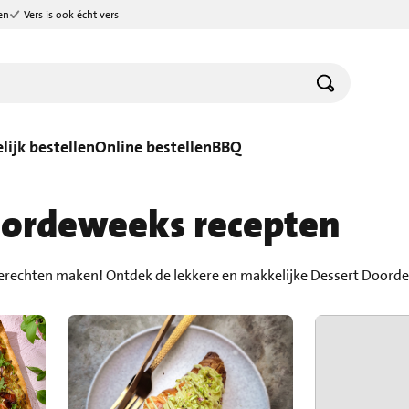
en
Vers is ook écht vers
lijk bestellen
Online bestellen
BBQ
oordeweeks recepten
erechten maken! Ontdek de lekkere en makkelijke Dessert Doord