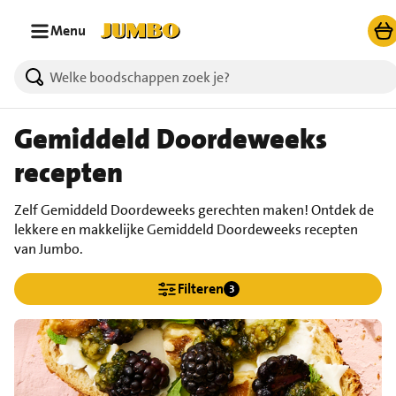
Ga naar zoeken
Ga naar hoofdinhoud
Menu
Gemiddeld Doordeweeks
recepten
Zelf Gemiddeld Doordeweeks gerechten maken! Ontdek de
lekkere en makkelijke Gemiddeld Doordeweeks recepten
van Jumbo.
Filteren
3