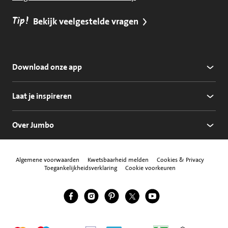
Tip!
Bekijk veelgestelde vragen
Download onze app
Laat je inspireren
Over Jumbo
Algemene voorwaarden
Kwetsbaarheid melden
Cookies & Privacy
Toegankelijkheidsverklaring
Cookie voorkeuren
Jumbo Facebook
Jumbo Instagram
Jumbo Pinterest
Jumbo Twitter
Jumbo YouTube
Volg ons
Mastercard
Maestro
Visa
Vpay
American Express
Apple Pay
Aanbiedersmedicijne
Thuiswinkel w