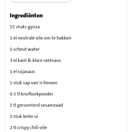
Ingrediënten
15 stuks gyoza
1 el neutrale olie om te bakken
1 scheut water
3 el kant & klare satésaus
1 el sojasaus
1 stuk sap van ½ limoen
0.5 tl knoflookpoeder
1 tl geroosterd sesamzaad
1 stuk lente ui
2 tl crispy chili-olie