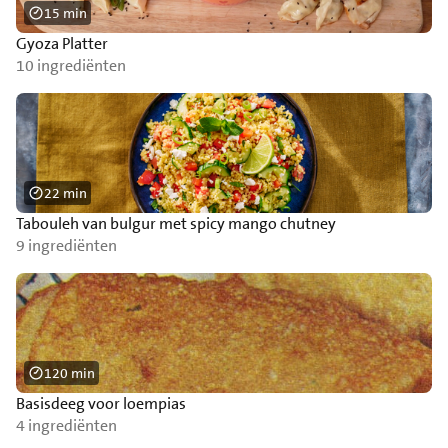
15 min
Gyoza Platter
10 ingrediënten
22 min
Tabouleh van bulgur met spicy mango chutney
9 ingrediënten
120 min
Basisdeeg voor loempias
4 ingrediënten