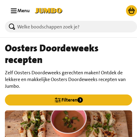
Ga naar zoeken
Ga naar hoofdinhoud
Menu
Oosters Doordeweeks
recepten
Zelf Oosters Doordeweeks gerechten maken! Ontdek de
lekkere en makkelijke Oosters Doordeweeks recepten van
Jumbo.
Filteren
3