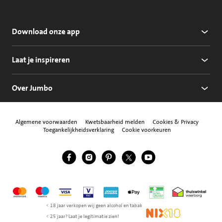
Download onze app
Laat je inspireren
Over Jumbo
Algemene voorwaarden
Kwetsbaarheid melden
Cookies & Privacy
Toegankelijkheidsverklaring
Cookie voorkeuren
Jumbo Facebook
Jumbo Instagram
Jumbo Pinterest
Jumbo Twitter
Jumbo YouTube
Volg ons
Mastercard
Maestro
Visa
Vpay
American Express
Apple Pay
Aanbiedersmedicijne
Thuiswinkel w
< 18 jaar verkopen wij geen alcohol en tabak
NIX18
< 25 jaar? Laat je legitimatie zien!