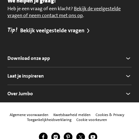
We helpen je graag!
Heb je een vraag of een klacht?
Bekijk de veelgestelde
vragen of neem contact met ons op
.
Tip!
Bekijk veelgestelde vragen
Download onze app
Laat je inspireren
Over Jumbo
Algemene voorwaarden
Kwetsbaarheid melden
Cookies & Privacy
Toegankelijkheidsverklaring
Cookie voorkeuren
Jumbo Facebook
Jumbo Instagram
Jumbo Pinterest
Jumbo Twitter
Jumbo YouTube
Volg ons