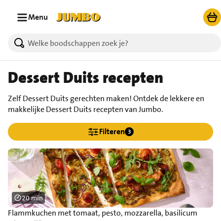
Ga naar zoeken
Ga naar hoofdinhoud
Menu
Dessert Duits recepten
Zelf Dessert Duits gerechten maken! Ontdek de lekkere en
makkelijke Dessert Duits recepten van Jumbo.
Filteren
3
20 min
Flammkuchen met tomaat, pesto, mozzarella, basilicum