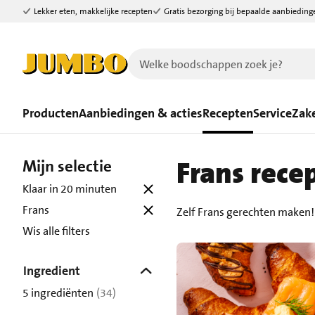
Lekker eten, makkelijke recepten
Gratis bezorging bij bepaalde aanbieding
Ga naar zoeken
Ga naar hoofdinhoud
Producten
Aanbiedingen & acties
Recepten
Service
Zake
Frans rece
Mijn selectie
Klaar in 20 minuten
Frans
Zelf Frans gerechten maken!
Wis alle filters
Ingredient
5 ingrediënten
(34)