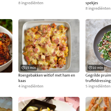
8 ingrediënten
spekjes
8 ingrediënten
15 min
10 min
Roergebakken witlof met ham en
Gegrilde prui
kaas
truffeldressing
4 ingrediënten
5 ingrediënten