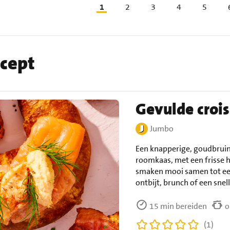
1
2
3
4
5
ecept
Gevulde croi
Jumbo
Een knapperige, goudbruin
roomkaas, met een frisse h
smaken mooi samen tot een
ontbijt, brunch of een snel
15 min bereiden
o
(1)