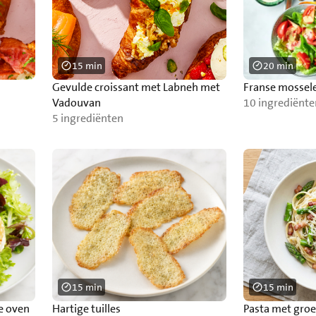
15 min
20 min
Gevulde croissant met Labneh met
Franse mossel
Vadouvan
10 ingrediënte
5 ingrediënten
15 min
15 min
e oven
Hartige tuilles
Pasta met groe