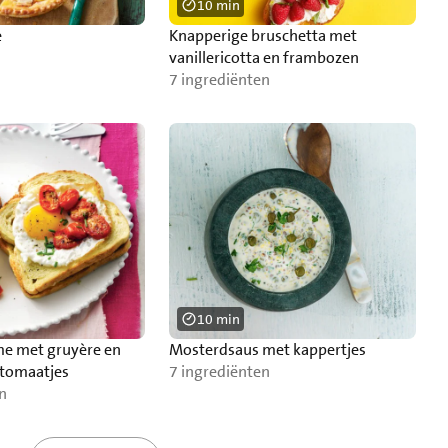
10 min
e
Knapperige bruschetta met
vanillericotta en frambozen
7 ingrediënten
10 min
e met gruyère en
Mosterdsaus met kappertjes
ytomaatjes
7 ingrediënten
n