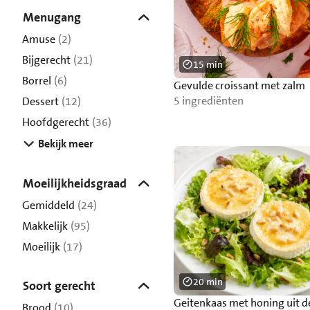
Menugang
Amuse
(2)
Bijgerecht
(21)
15 min
Borrel
(6)
Gevulde croissant met zalm
5 ingrediënten
Dessert
(12)
Hoofdgerecht
(36)
Bekijk meer
Moeilijkheidsgraad
Gemiddeld
(24)
Makkelijk
(95)
Moeilijk
(17)
20 min
Soort gerecht
Geitenkaas met honing uit d
Brood
(10)