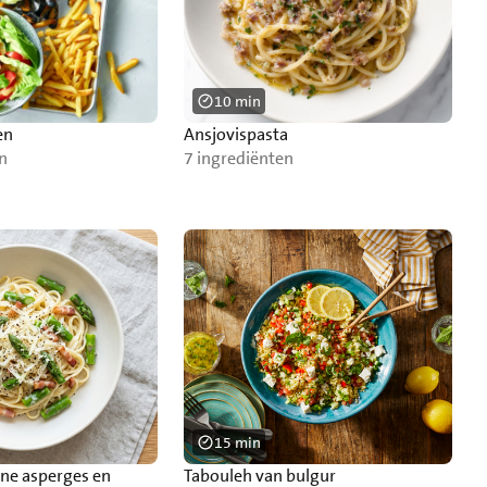
10 min
en
Ansjovispasta
n
7 ingrediënten
15 min
ne asperges en
Tabouleh van bulgur