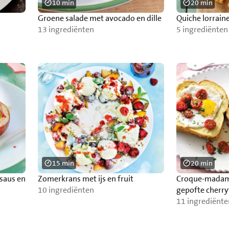
10 min
20 min
Groene salade met avocado en dille
Quiche lorrain
13 ingrediënten
5 ingrediënten
15 min
20 min
saus en
Zomerkrans met ijs en fruit
Croque-madam
10 ingrediënten
gepofte cherr
11 ingrediënte