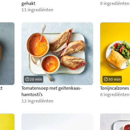
gehakt
8 ingrediënten
11 ingrediënten
20 min
30 min
kt
Tomatensoep met geitenkaas-
Tonijncalzones
hamtosti’s
8 ingrediënten
12 ingrediënten