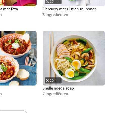
25 min
a met feta
Eiercurry met rijst en snijbonen
n
8 ingrediënten
20 min
Snelle noedelsoep
n
7 ingrediënten