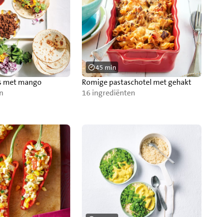
45 min
’s met mango
Romige pastaschotel met gehakt
n
16 ingrediënten