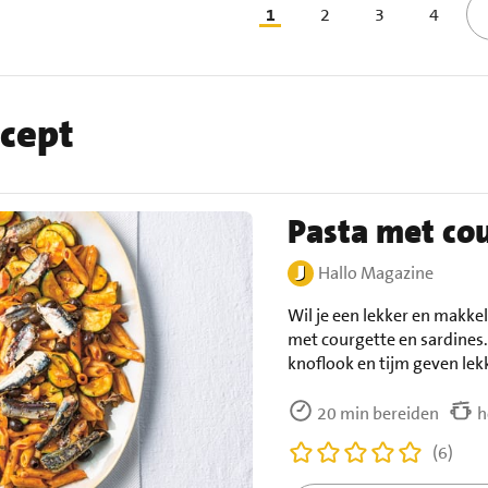
1
2
3
4
ecept
Pasta met cou
Hallo Magazine
Wil je een lekker en makke
met courgette en sardines. 
knoflook en tijm geven lek
20 min bereiden
h
(6)