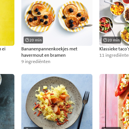
20 min
20 min
 ei
Bananenpannenkoekjes met
Klassieke taco
havermout en bramen
11 ingrediënte
9 ingrediënten