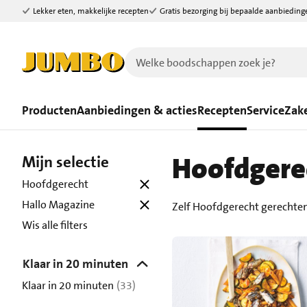
Lekker eten, makkelijke recepten
Gratis bezorging bij bepaalde aanbieding
Ga naar zoeken
Ga naar hoofdinhoud
Producten
Aanbiedingen & acties
Recepten
Service
Zake
Hoofdgere
Mijn selectie
Hoofdgerecht
Hallo Magazine
Zelf Hoofdgerecht gerechte
Wis alle filters
Klaar in 20 minuten
Klaar in 20 minuten
(33)