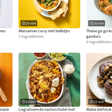
20 min
20 min
ines
Massaman curry met balletjes
Thaise go go k
7 ingrediënten
gamba’s
9 ingrediënten
20 min
15 min
inazie
Gegratineerde nachoschotel met
Malse biefstu