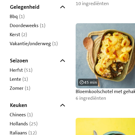
10 ingrediënten
Gelegenheid
Bbq
(1)
Doordeweeks
(1)
Kerst
(2)
Vakantie/onderweg
(1)
Seizoen
Herfst
(51)
Lente
(1)
45 min
Zomer
(1)
Bloemkoolschotel met geha
6 ingrediënten
Keuken
Chinees
(1)
Hollands
(25)
Italiaans
(12)