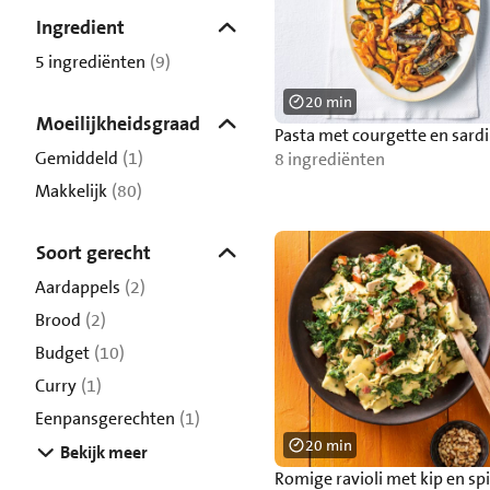
Ingredient
5 ingrediënten
(9)
20 min
Moeilijkheidsgraad
Pasta met courgette en sard
Gemiddeld
(1)
8 ingrediënten
Makkelijk
(80)
Soort gerecht
Aardappels
(2)
Brood
(2)
Budget
(10)
Curry
(1)
Eenpansgerechten
(1)
20 min
Bekijk meer
Romige ravioli met kip en sp