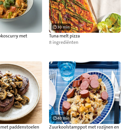
30 min
okoscurry met
Tuna melt pizza
8 ingrediënten
40 min
k met paddenstoelen
Zuurkoolstamppot met rozijnen en