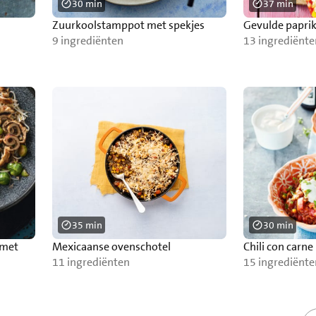
30 min
37 min
Zuurkoolstamppot met spekjes
Gevulde paprik
9 ingrediënten
13 ingrediënte
35 min
30 min
 met
Mexicaanse ovenschotel
Chili con carne
11 ingrediënten
15 ingrediënte