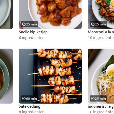
25 min
25 min
Snelle kip-ketjap
Macaroni a la n
6 ingrediënten
10 ingrediënte
60 min
25 min
Sate oedang
indonesische 
8 ingrediënten
16 ingrediënte