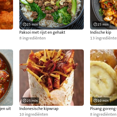
25 min
25 min
Paksoi met rijst en gehakt
Indische kip
8 ingrediënten
13 ingrediënte
25 min
10 min
jen uit
Indonesische kipwrap
Pisang goreng
10 ingrediënten
8 ingrediënten