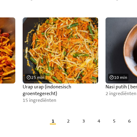
25 min
10 min
Urap urap (indonesisch
Nasi putih ( be
groentegerecht)
2 ingrediënten
15 ingrediënten
1
2
3
4
5
6