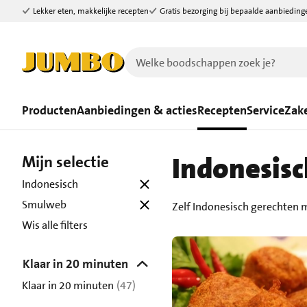
Lekker eten, makkelijke recepten
Gratis bezorging bij bepaalde aanbieding
Ga naar zoeken
Ga naar hoofdinhoud
Producten
Aanbiedingen & acties
Recepten
Service
Zake
Indonesisc
Mijn selectie
Indonesisch
Smulweb
Zelf Indonesisch gerechten 
Wis alle filters
Klaar in 20 minuten
Klaar in 20 minuten
(47)