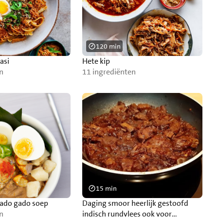
120 min
asi
Hete kip
n
11 ingrediënten
15 min
gado gado soep
Daging smoor heerlijk gestoofd
n
indisch rundvlees ook voor