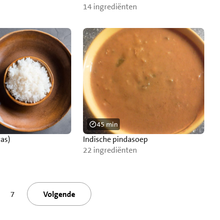
slowcooker
14 ingrediënten
45 min
ras)
Indische pindasoep
22 ingrediënten
7
Volgende