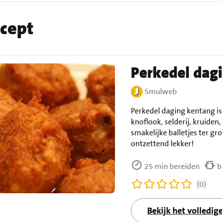
ecept
Perkedel dag
Smulweb
Perkedel daging kentang is 
knoflook, selderij, kruide
smakelijke balletjes ter g
ontzettend lekker!
25 min bereiden
b
(0)
Bekijk het volledig