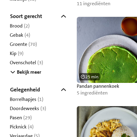
11 ingrediënten
Soort gerecht
Brood
(2)
Gebak
(4)
Groente
(70)
Kip
(9)
Ovenschotel
(3)
Bekijk meer
25 min
Pandan pannenkoek
Gelegenheid
5 ingrediënten
Borrelhapjes
(1)
Doordeweeks
(3)
Pasen
(29)
Picknick
(4)
Verjaardag
(5)