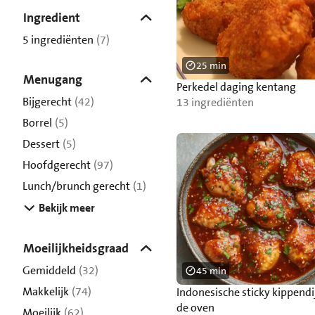
Ingredient
5 ingrediënten
(7)
25 min
Menugang
Perkedel daging kentang
Bijgerecht
(42)
13 ingrediënten
Borrel
(5)
Dessert
(5)
Hoofdgerecht
(97)
Lunch/brunch gerecht
(1)
Bekijk meer
Moeilijkheidsgraad
Gemiddeld
(32)
45 min
Makkelijk
(74)
Indonesische sticky kippendi
de oven
Moeilijk
(62)