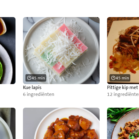
45 min
45 min
Kue lapis
Pittige kip me
6 ingrediënten
12 ingrediënte