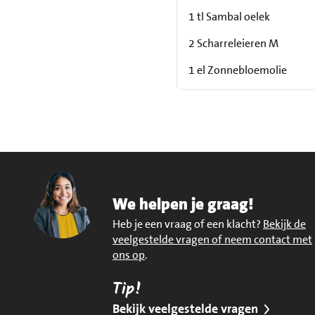
1 tl Sambal oelek
2 Scharreleieren M
1 el Zonnebloemolie
We helpen je graag!
Heb je een vraag of een klacht?
Bekijk de
veelgestelde vragen of neem contact met
ons op
.
Tip!
Bekijk veelgestelde vragen