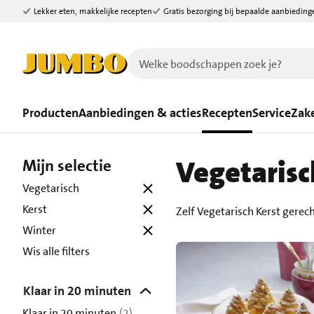
Lekker eten, makkelijke recepten
Gratis bezorging bij bepaalde aanbieding
Ga naar zoeken
Ga naar hoofdinhoud
Producten
Aanbiedingen & acties
Recepten
Service
Zake
Vegetarisc
Mijn selectie
Vegetarisch
Kerst
Zelf Vegetarisch Kerst gerec
Winter
Wis alle filters
Klaar in 20 minuten
Klaar in 20 minuten
(2)