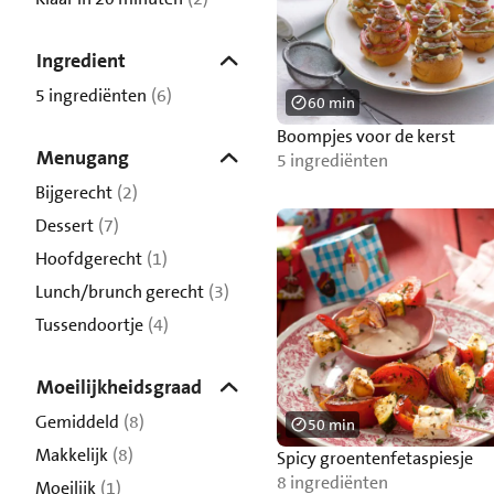
Ingredient
5 ingrediënten
(6)
60 min
Boompjes voor de kerst
Menugang
5 ingrediënten
Bijgerecht
(2)
Dessert
(7)
Hoofdgerecht
(1)
Lunch/brunch gerecht
(3)
Tussendoortje
(4)
Moeilijkheidsgraad
Gemiddeld
(8)
50 min
Makkelijk
(8)
Spicy groentenfetaspiesje
8 ingrediënten
Moeilijk
(1)