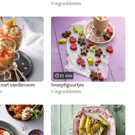
9 ingrediënten
35 min
e met vanilleroom
Snoepfiguurtjes
n
5 ingrediënten