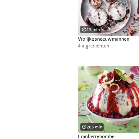
15 min
Vrolijke sneeuwmannen
4 ingrediënten
265 min
Cranberrybombe