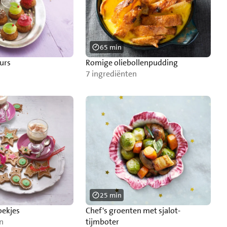
65 min
ours
Romige oliebollenpudding
7 ingrediënten
25 min
oekjes
Chef's groenten met sjalot-
n
tijmboter