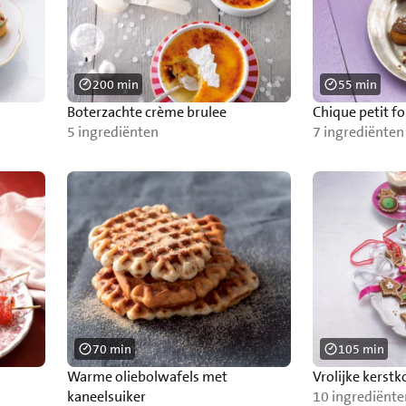
200 min
55 min
Boterzachte crème brulee
Chique petit f
5 ingrediënten
7 ingrediënten
70 min
105 min
Warme oliebolwafels met
Vrolijke kerstk
kaneelsuiker
10 ingrediënte