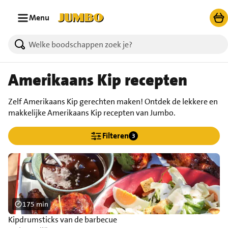
Ga naar zoeken
Ga naar hoofdinhoud
Menu
Amerikaans Kip recepten
Zelf Amerikaans Kip gerechten maken! Ontdek de lekkere en
makkelijke Amerikaans Kip recepten van Jumbo.
Filteren
3
175 min
Kipdrumsticks van de barbecue