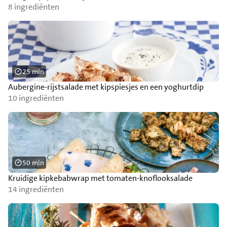
8 ingrediënten
25 min
Aubergine-rijstsalade met kipspiesjes en een yoghurtdip
10 ingrediënten
50 min
Kruidige kipkebabwrap met tomaten-knoflooksalade
14 ingrediënten