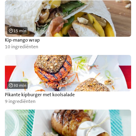
15 min
Kip-mango wrap
10 ingrediënten
30 min
Pikante kipburger met koolsalade
9 ingrediënten