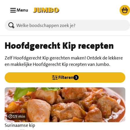
Ga naar zoeken
Ga naar hoofdinhoud
Menu
Hoofdgerecht Kip recepten
Zelf Hoofdgerecht Kip gerechten maken! Ontdek de lekkere
en makkelijke Hoofdgerecht Kip recepten van Jumbo.
Filteren
3
15 min
Surinaamse kip