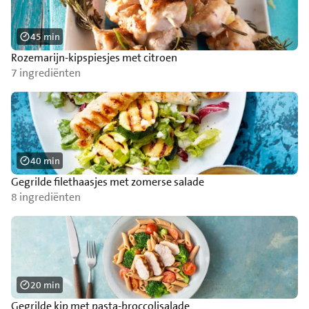
45 min
Rozemarijn-kipspiesjes met citroen
7 ingrediënten
40 min
Gegrilde filethaasjes met zomerse salade
8 ingrediënten
20 min
Gegrilde kip met pasta-broccolisalade