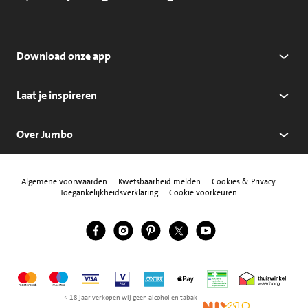
Download onze app
Laat je inspireren
Over Jumbo
Algemene voorwaarden
Kwetsbaarheid melden
Cookies & Privacy
Toegankelijkheidsverklaring
Cookie voorkeuren
Jumbo Facebook
Jumbo Instagram
Jumbo Pinterest
Jumbo Twitter
Jumbo YouTube
Volg ons
Mastercard
Maestro
Visa
Vpay
American Express
Apple Pay
Aanbiedersmedicijne
Thuiswinkel w
< 18 jaar verkopen wij geen alcohol en tabak
NIX18