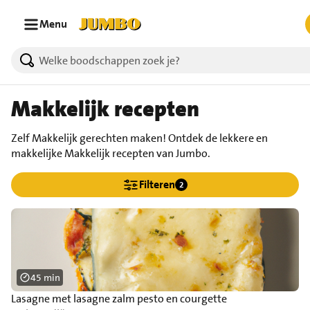
Ga naar zoeken
Ga naar hoofdinhoud
Menu
Makkelijk recepten
Zelf Makkelijk gerechten maken! Ontdek de lekkere en
makkelijke Makkelijk recepten van Jumbo.
Filteren
2
45 min
Lasagne met lasagne zalm pesto en courgette