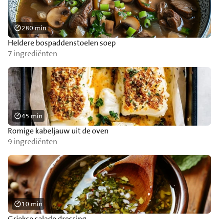
280 min
Heldere bospaddenstoelen soep
7 ingrediënten
45 min
Romige kabeljauw uit de oven
9 ingrediënten
10 min
Griekse salade dressing