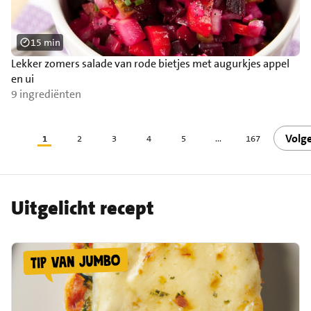
15 min
Lekker zomers salade van rode bietjes met augurkjes appel
en ui
9 ingrediënten
Volg
1
2
3
4
5
...
167
Uitgelicht recept