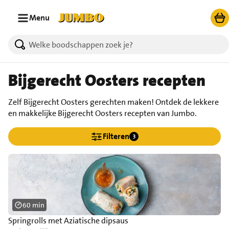
Ga naar zoeken
Ga naar hoofdinhoud
Menu
Bijgerecht Oosters recepten
Zelf Bijgerecht Oosters gerechten maken! Ontdek de lekkere
en makkelijke Bijgerecht Oosters recepten van Jumbo.
Filteren
3
60 min
Springrolls met Aziatische dipsaus