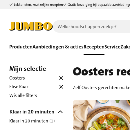
Lekker eten, makkelijke recepten
Gratis bezorging bij bepaalde aanbieding
Ga naar zoeken
Ga naar hoofdinhoud
Producten
Aanbiedingen & acties
Recepten
Service
Zake
Oosters re
Mijn selectie
Oosters
Elise Kaak
Zelf Oosters gerechten make
Wis alle filters
Klaar in 20 minuten
Klaar in 20 minuten
(1)