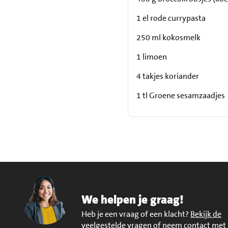
1 el rode currypasta
250 ml kokosmelk
1 limoen
4 takjes koriander
1 tl Groene sesamzaadjes
We helpen je graag!
Heb je een vraag of een klacht?
Bekijk de
veelgestelde vragen of neem contact met