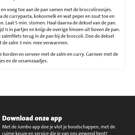
n en voeg toe aan de pan samen met de broccoliroosjes.
a de currypasta, kokosmelk en wat peper en zout toe en
n. Laat 5 min. stomen. Haal daarna de deksel van de pan.
jd ½ in partjes en knijp de overige limoen uit boven de pan.
zalmfilets terug in de pan bij de broccoli. Doe de deksel
at de zalm 3 min. mee verwarmen.
 de borden en serveer met de zalm en curry. Garneer met de
jes en de sesamzaadjes.
Download onze app
Met de Jumbo app doe je vlot je boodschappen, met de
ruime keuze en service die je van ons gewend bent!