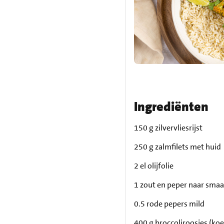
Ingrediënten
150 g zilvervliesrijst
250 g zalmfilets met huid
2 el olijfolie
1 zout en peper naar sma
0.5 rode pepers mild
400 g broccoliroosjes (koe