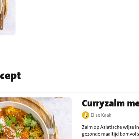
ecept
Curryzalm met
Elise Kaak
Zalm op Aziatische wijze in
gezonde maaltijd bomvol s