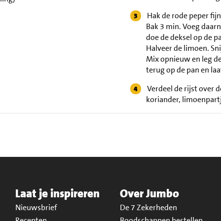
Hak de rode peper fij
Bak 3 min. Voeg daarn
doe de deksel op de pa
Halveer de limoen. Sni
Mix opnieuw en leg de 
terug op de pan en la
Verdeel de rijst over
koriander, limoenpart
Laat je inspireren
Over Jumbo
Nieuwsbrief
De 7 Zekerheden
Recepten
Boodschappen bestellen