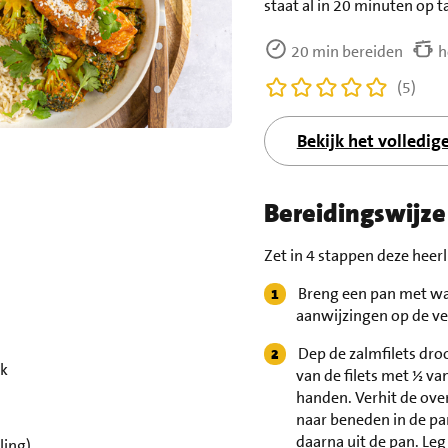
staat al in 20 minuten op ta
20 min bereiden
h
(5)
Bekijk het volledig
Bereidingswijze
Zet in 4 stappen deze heerl
Breng een pan met wat
aanwijzingen op de ve
Dep de zalmfilets dro
ak
van de filets met ½ va
handen. Verhit de overi
naar beneden in de pan
daarna uit de pan. Leg 
ling)