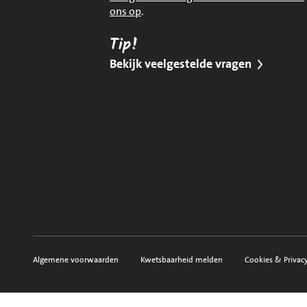
ons op
.
Tip!
Bekijk veelgestelde vragen
Algemene voorwaarden
Kwetsbaarheid melden
Cookies & Privac
Voorwaarden, privacy en sitemap