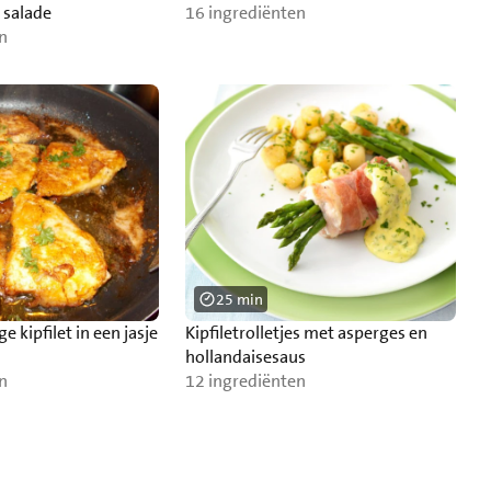
 salade
16 ingrediënten
n
25 min
e kipfilet in een jasje
Kipfiletrolletjes met asperges en
hollandaisesaus
n
12 ingrediënten