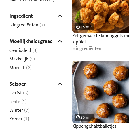
Ingredient
5 ingrediënten
(2)
25 min
Zelfgemaakte kipnuggets m
Moeilijkheidsgraad
kipfilet
5 ingrediënten
Gemiddeld
(3)
Makkelijk
(9)
Moeilijk
(2)
Seizoen
Herfst
(5)
Lente
(1)
Winter
(7)
25 min
Zomer
(1)
Kippengehaktballetjes