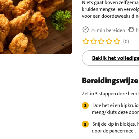
Niets gaat boven zelfgemaa
kruidenmengsel en vervolg
voor een doordeweeks diner
25 min bereiden
h
(0)
Bekijk het volledig
Bereidingswijze
Zet in 3 stappen deze heerl
Doe het ei en kipkrui
meng/kluts deze door 
Snij de kip in blokjes
door de paneermeel.