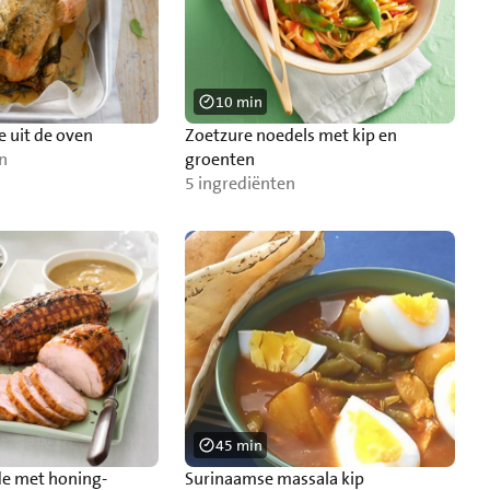
10 min
e uit de oven
Zoetzure noedels met kip en
n
groenten
5 ingrediënten
45 min
de met honing-
Surinaamse massala kip