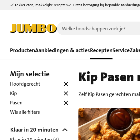
Lekker eten, makkelijke recepten
Gratis bezorging bij bepaalde aanbieding
Ga naar zoeken
Ga naar hoofdinhoud
Producten
Aanbiedingen & acties
Recepten
Service
Zake
Kip Pasen 
Mijn selectie
Hoofdgerecht
Kip
Zelf Kip Pasen gerechten ma
Pasen
Wis alle filters
Klaar in 20 minuten
Klaar in 20 minuten
(4)