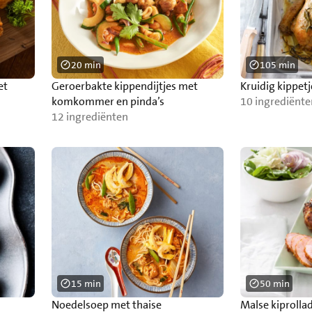
20 min
105 min
et
Geroerbakte kippendijtjes met
Kruidig kippetj
komkommer en pinda’s
10 ingrediënte
12 ingrediënten
15 min
50 min
Noedelsoep met thaise
Malse kiprolla