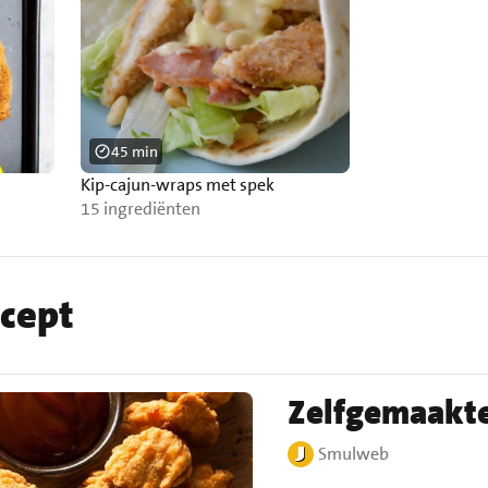
45 min
Kip-cajun-wraps met spek
15 ingrediënten
ecept
Zelfgemaakte
Smulweb