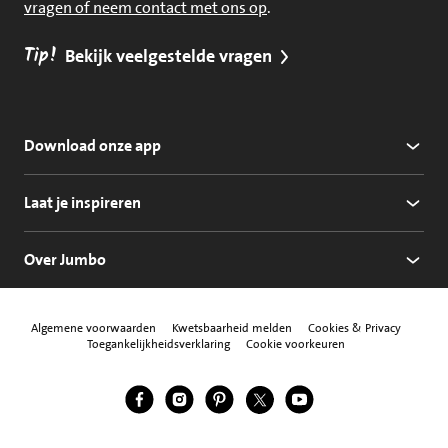
vragen of neem contact met ons op
.
Tip!
Bekijk veelgestelde vragen
Download onze app
Laat je inspireren
Over Jumbo
Algemene voorwaarden
Kwetsbaarheid melden
Cookies & Privacy
Toegankelijkheidsverklaring
Cookie voorkeuren
Jumbo Facebook
Jumbo Instagram
Jumbo Pinterest
Jumbo Twitter
Jumbo YouTube
Volg ons