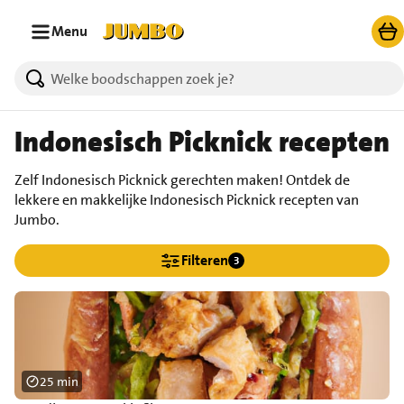
Ga naar zoeken
Ga naar hoofdinhoud
Menu
Indonesisch Picknick recepten
Zelf Indonesisch Picknick gerechten maken! Ontdek de
lekkere en makkelijke Indonesisch Picknick recepten van
Jumbo.
Filteren
3
25 min