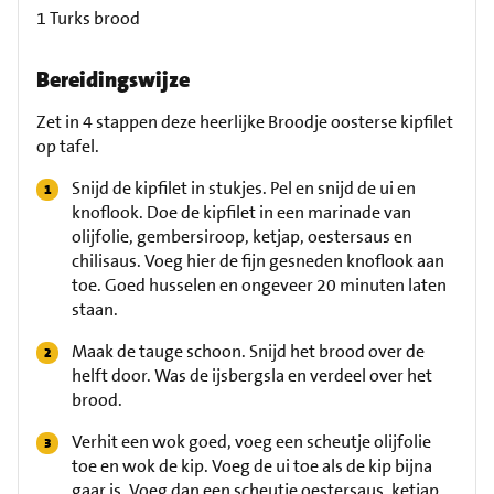
1 Turks brood
Bereidingswijze
Zet in 4 stappen deze heerlijke Broodje oosterse kipfilet
op tafel.
Snijd de kipfilet in stukjes. Pel en snijd de ui en
knoflook. Doe de kipfilet in een marinade van
olijfolie, gembersiroop, ketjap, oestersaus en
chilisaus. Voeg hier de fijn gesneden knoflook aan
toe. Goed husselen en ongeveer 20 minuten laten
staan.
Maak de tauge schoon. Snijd het brood over de
helft door. Was de ijsbergsla en verdeel over het
brood.
Verhit een wok goed, voeg een scheutje olijfolie
toe en wok de kip. Voeg de ui toe als de kip bijna
gaar is. Voeg dan een scheutje oestersaus, ketjap,