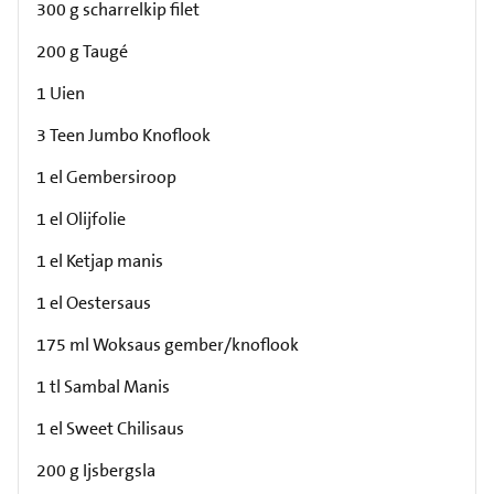
300 g scharrelkip filet
200 g Taugé
1 Uien
3 Teen Jumbo Knoflook
1 el Gembersiroop
1 el Olijfolie
1 el Ketjap manis
1 el Oestersaus
175 ml Woksaus gember/knoflook
1 tl Sambal Manis
1 el Sweet Chilisaus
200 g Ijsbergsla