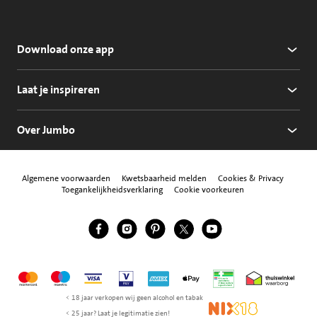
Download onze app
Laat je inspireren
Over Jumbo
Algemene voorwaarden
Kwetsbaarheid melden
Cookies & Privacy
Toegankelijkheidsverklaring
Cookie voorkeuren
Jumbo Facebook
Jumbo Instagram
Jumbo Pinterest
Jumbo Twitter
Jumbo YouTube
Volg ons
Mastercard
Maestro
Visa
Vpay
American Express
Apple Pay
Aanbiedersmedicijne
Thuiswinkel w
< 18 jaar verkopen wij geen alcohol en tabak
NIX18
< 25 jaar? Laat je legitimatie zien!