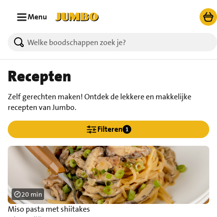
Ga naar zoeken
Ga naar hoofdinhoud
Menu
Recepten
Zelf gerechten maken! Ontdek de lekkere en makkelijke
recepten van Jumbo.
Filteren
1
20 min
Miso pasta met shiitakes