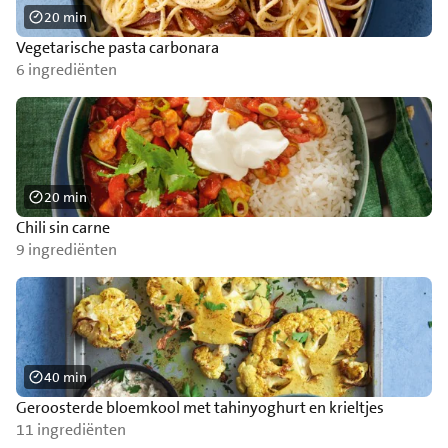
20 min
Vegetarische pasta carbonara
6 ingrediënten
20 min
Chili sin carne
9 ingrediënten
40 min
Geroosterde bloemkool met tahinyoghurt en krieltjes
11 ingrediënten