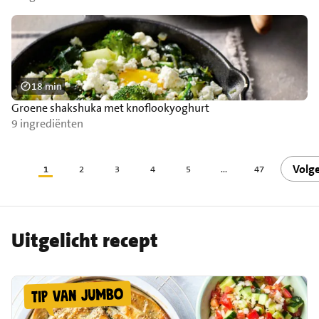
18 min
Groene shakshuka met knoflookyoghurt
9 ingrediënten
Volg
1
2
3
4
5
...
47
Uitgelicht recept