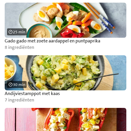
25 min
Gado gado met zoete aardappel en puntpaprika
8 ingrediënten
30 min
Andijviestamppot met kaas
7 ingrediënten