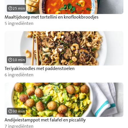
25 min
Maaltijdsoep met tortellini en knoflookbroodjes
5 ingrediënten
10 min
Teriyakinoodles met paddenstoelen
6 ingrediënten
30 min
Andijviestamppot met falafel en piccalilly
7 ingrediënten