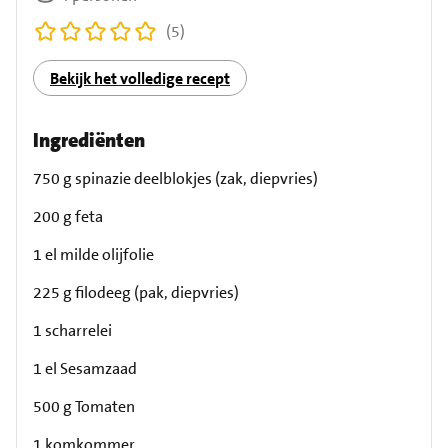
(5)
Bekijk het volledige recept
Ingrediënten
750 g spinazie deelblokjes (zak, diepvries)
200 g feta
1 el milde olijfolie
225 g filodeeg (pak, diepvries)
1 scharrelei
1 el Sesamzaad
500 g Tomaten
1 komkommer