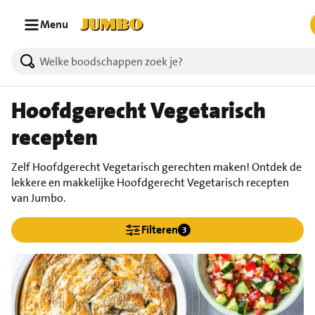
Ga naar zoeken
Ga naar hoofdinhoud
Menu
Hoofdgerecht Vegetarisch
recepten
Zelf Hoofdgerecht Vegetarisch gerechten maken! Ontdek de
lekkere en makkelijke Hoofdgerecht Vegetarisch recepten
van Jumbo.
Filteren
3