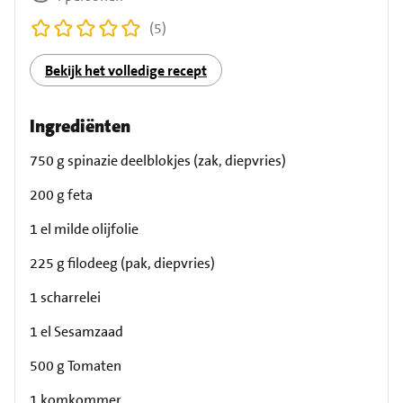
(5)
Bekijk het volledige recept
Ingrediënten
750 g spinazie deelblokjes (zak, diepvries)
200 g feta
1 el milde olijfolie
225 g filodeeg (pak, diepvries)
1 scharrelei
1 el Sesamzaad
500 g Tomaten
1 komkommer