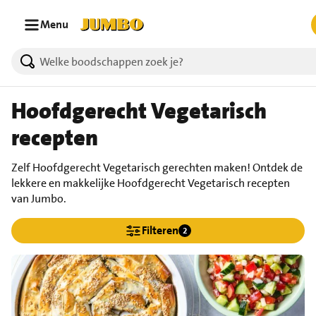
Ga naar zoeken
Ga naar hoofdinhoud
Menu
Hoofdgerecht Vegetarisch
recepten
Zelf Hoofdgerecht Vegetarisch gerechten maken! Ontdek de
lekkere en makkelijke Hoofdgerecht Vegetarisch recepten
van Jumbo.
Filteren
2