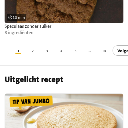
10 min
Speculaas zonder suiker
8 ingrediënten
Volg
1
2
3
4
5
...
14
Uitgelicht recept