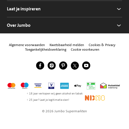
Laat je inspireren
Over Jumbo
Algemene voorwaarden
Kwetsbaarheid melden
Cookies & Privacy
Toegankelijkheidsverklaring
Cookie voorkeuren
Jumbo Facebook
Jumbo Instagram
Jumbo Pinterest
Jumbo Twitter
Jumbo YouTube
Volg ons
Mastercard
Maestro
Visa
Vpay
American Express
Apple Pay
Aanbiedersmedicijne
Thuiswinkel w
< 18 jaar verkopen wij geen alcohol en tabak
NIX18
< 25 jaar? Laat je legitimatie zien!
© 2026 Jumbo Supermarkten