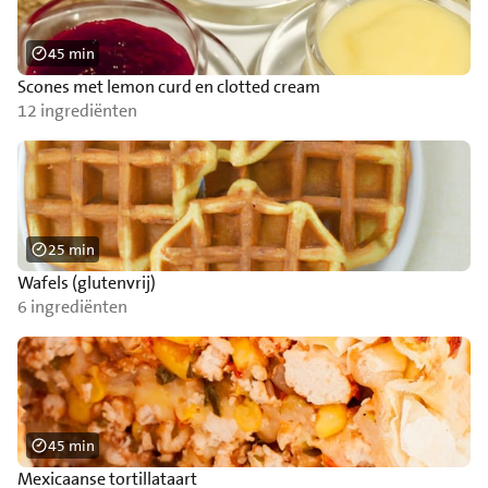
45 min
Scones met lemon curd en clotted cream
12 ingrediënten
25 min
Wafels (glutenvrij)
6 ingrediënten
45 min
Mexicaanse tortillataart