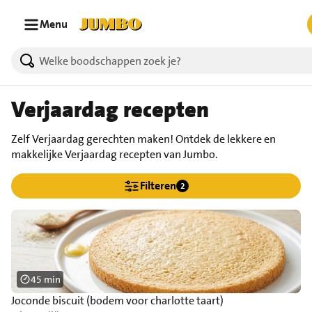
Ga naar zoeken
Ga naar hoofdinhoud
Menu
Verjaardag recepten
Zelf Verjaardag gerechten maken! Ontdek de lekkere en
makkelijke Verjaardag recepten van Jumbo.
Filteren
2
45 min
Joconde biscuit (bodem voor charlotte taart)