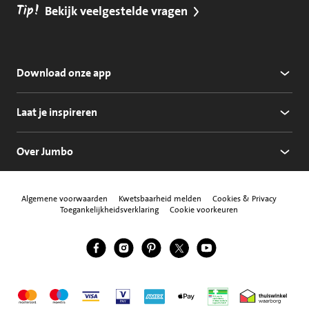
Tip!
Bekijk veelgestelde vragen
Download onze app
Laat je inspireren
Over Jumbo
Algemene voorwaarden
Kwetsbaarheid melden
Cookies & Privacy
Toegankelijkheidsverklaring
Cookie voorkeuren
Jumbo Facebook
Jumbo Instagram
Jumbo Pinterest
Jumbo Twitter
Jumbo YouTube
Volg ons
Mastercard
Maestro
Visa
Vpay
American Express
Apple Pay
Aanbiedersmedicijne
Thuiswinkel w