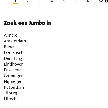
Volg
1
2
3
4
5
...
32
Zoek een Jumbo in
Almere
Amsterdam
Breda
Den Bosch
Den Haag
Eindhoven
Enschede
Groningen
Nijmegen
Rotterdam
Tilburg
Utrecht