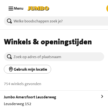
Ga naar zoeken
Ga naar hoofdinhoud
Menu
Winkels & openingstijden
Gebruik mijn locatie
754 winkels gevonden
Jumbo Amersfoort Leusderweg
Leusderweg 152