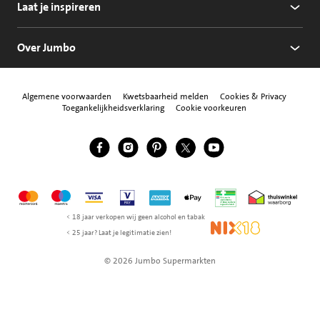
Laat je inspireren
Over Jumbo
Algemene voorwaarden
Kwetsbaarheid melden
Cookies & Privacy
Toegankelijkheidsverklaring
Cookie voorkeuren
Jumbo Facebook
Jumbo Instagram
Jumbo Pinterest
Jumbo Twitter
Jumbo YouTube
Volg ons
Mastercard
Maestro
Visa
Vpay
American Express
Apple Pay
Aanbiedersmedicijne
Thuiswinkel w
< 18 jaar verkopen wij geen alcohol en tabak
NIX18
< 25 jaar? Laat je legitimatie zien!
© 2026 Jumbo Supermarkten